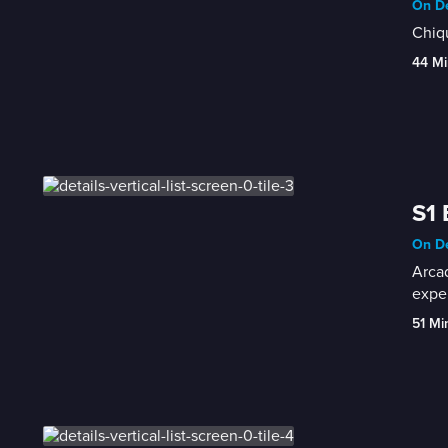
On De
Chiqu
44 Mi
S1 
On De
Arcad
expe
51 Mi