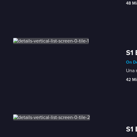
48 Mi
S1 
On De
Una m
42 Mi
S1 