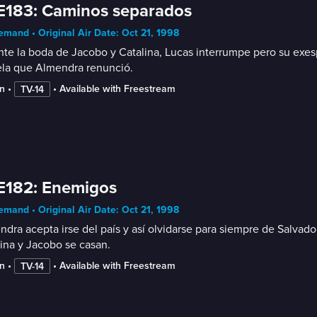
E183: Caminos separados
mand • Original Air Date: Oct 21, 1998
te la boda de Jacobo y Catalina, Lucas interrumpe pero su exespo
la que Almendra renunció.
n
 • 
 • 
Available with Freestream
TV-14
E182: Enemigos
mand • Original Air Date: Oct 21, 1998
dra acepta irse del país y así olvidarse para siempre de Salvado
ina y Jacobo se casan.
n
 • 
 • 
Available with Freestream
TV-14