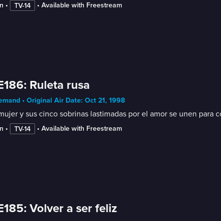
n
 • 
 • 
Available with Freestream
TV-14
E186: Ruleta rusa
mand • Original Air Date: Oct 21, 1998
ujer y sus cinco sobrinas lastimadas por el amor se unen para 
n
 • 
 • 
Available with Freestream
TV-14
E185: Volver a ser feliz