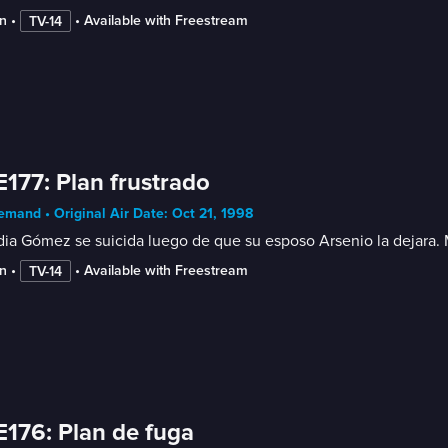
n
 • 
 • 
Available with Freestream
TV-14
E177: Plan frustrado
mand • Original Air Date: Oct 21, 1998
ia Gómez se suicida luego de que su esposo Arsenio la dejara.
n
 • 
 • 
Available with Freestream
TV-14
E176: Plan de fuga