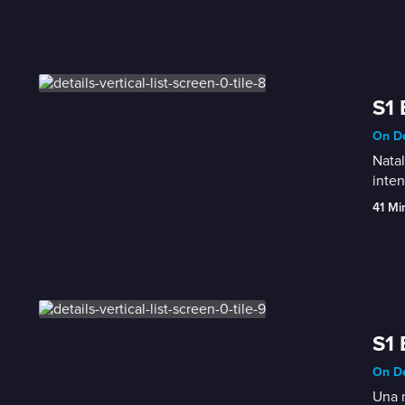
S1 
On De
Natal
inten
41 Mi
S1 
On De
Una m