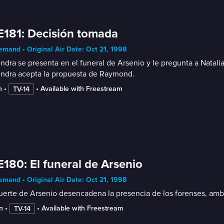
E181: Decisión tomada
mand • Original Air Date: Oct 21, 1998
dra se presenta en el funeral de Arsenio y le pregunta a Natali
ndra acepta la propuesta de Raymond.
n
 • 
 • 
Available with Freestream
TV-14
E180: El funeral de Arsenio
mand • Original Air Date: Oct 21, 1998
erte de Arsenio desencadena la presencia de los forenses, ambu
n
 • 
 • 
Available with Freestream
TV-14