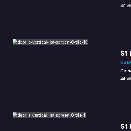
46 Mi
S1 
On De
Arcad
44 Mi
S1 