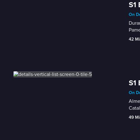
S1 
On De
Duran
Pame
42 Mi
S1 
On De
Almen
Catal
49 Mi