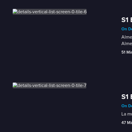
S1 
On De
Almen
Alme
51 Mi
S1 
On De
La mu
47 Mi