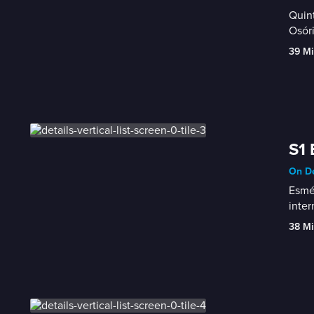
Quint
Osór
39 Mi
S1 
On D
Esmér
inter
38 Mi