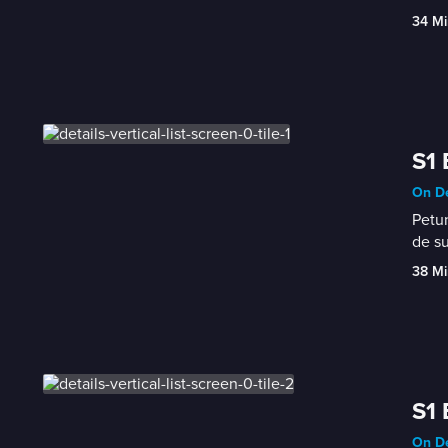
34 Mi
S1 
On D
Petun
de su
38 Mi
S1 
On D