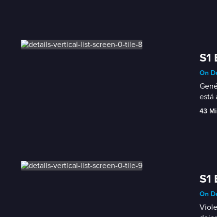
S1 
On D
Genés
está
43 Mi
S1 
On D
Viole