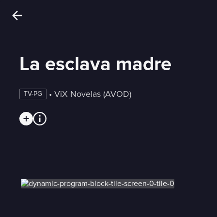
La esclava madre
 • 
ViX Novelas (AVOD)
TV-PG