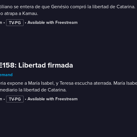
iliano se entera de que Genésio compró la libertad de Catarina. Do
io atrapa a Kamau.
n
 • 
 • 
Available with Freestream
TV-PG
E158: Libertad firmada
emand
ia expone a María Isabel, y Teresa escucha aterrada. María Isa
mediario la libertad de Catarina.
n
 • 
 • 
Available with Freestream
TV-PG