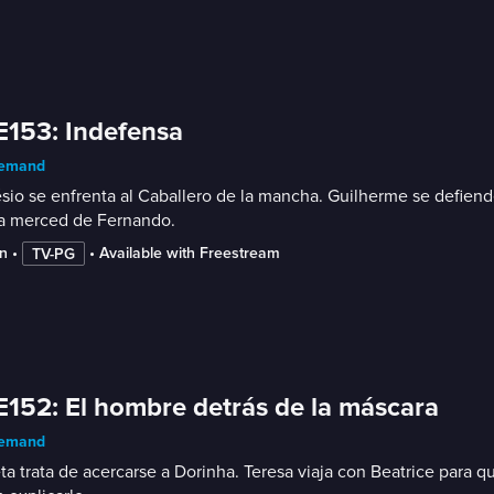
E153: Indefensa
emand
io se enfrenta al Caballero de la mancha. Guilherme se defiende 
 a merced de Fernando.
n
 • 
 • 
Available with Freestream
TV-PG
E152: El hombre detrás de la máscara
emand
ta trata de acercarse a Dorinha. Teresa viaja con Beatrice para