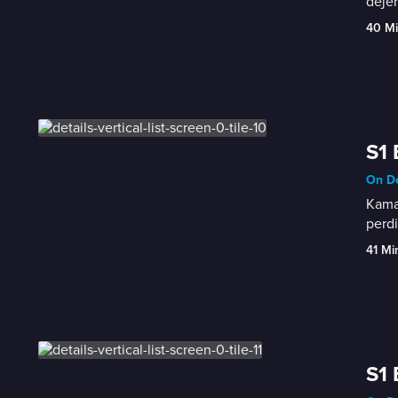
dejen
40 M
S1 
On D
Kamau
perdi
41 Mi
S1 