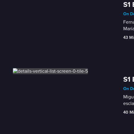
S1 
On D
Ferna
María
43 Mi
S1 
On D
Migue
escla
40 M