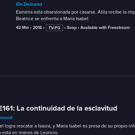
On Demand
Esméria está obsesionada por casarse. Atila recibe la imp
Beatrice se enfrenta a María Isabel.
42 Min
 • 
2016
 • 
 • 
Soap
 • 
Available with Freestream
TV-PG
E161: La continuidad de la esclavitud
emand
l logra rescatar a Isaura, y María Isabel es presa de su propio i
a está en manos de Leoncio.