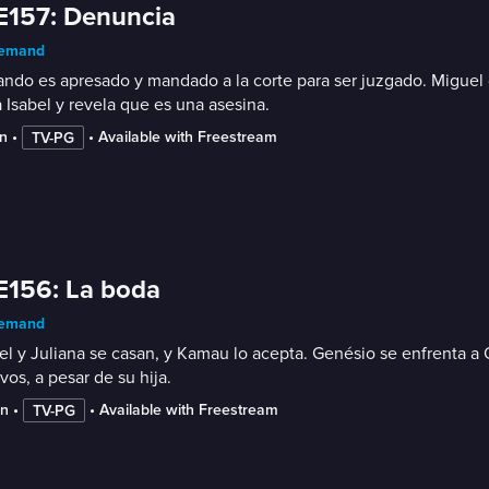
E157: Denuncia
emand
ndo es apresado y mandado a la corte para ser juzgado. Miguel 
 Isabel y revela que es una asesina.
n
 • 
 • 
Available with Freestream
TV-PG
E156: La boda
emand
l y Juliana se casan, y Kamau lo acepta. Genésio se enfrenta a
vos, a pesar de su hija.
in
 • 
 • 
Available with Freestream
TV-PG