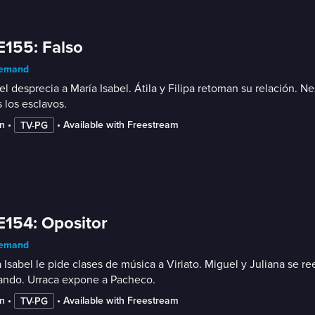
E155: Falso
emand
l desprecia a María Isabel. Átila y Filipa retoman su relación. N
 los esclavos.
n
 • 
 • 
Available with Freestream
TV-PG
E154: Opositor
emand
 Isabel le pide clases de música a Viriato. Miguel y Juliana se 
ando. Urraca expone a Pacheco.
n
 • 
 • 
Available with Freestream
TV-PG