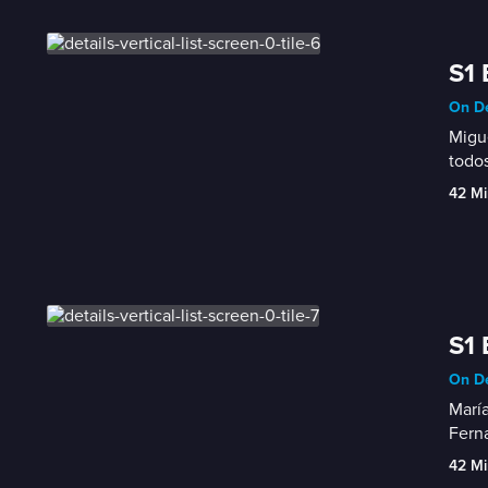
S1 
On D
Migue
todos
42 Mi
S1 
On D
María
Fern
42 Mi