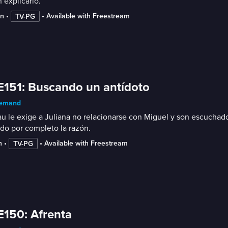
 explicarlo.
in
 • 
 • 
Available with Freestream
TV-PG
E151: Buscando un antídoto
emand
 le exige a Juliana no relacionarse con Miguel y son escuchados
do por completo la razón.
n
 • 
 • 
Available with Freestream
TV-PG
E150: Afrenta