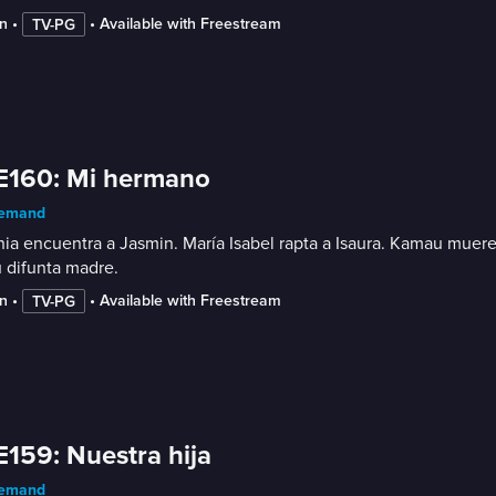
n
 • 
 • 
Available with Freestream
TV-PG
E160: Mi hermano
emand
ia encuentra a Jasmin. María Isabel rapta a Isaura. Kamau muere a 
 difunta madre.
n
 • 
 • 
Available with Freestream
TV-PG
E159: Nuestra hija
emand