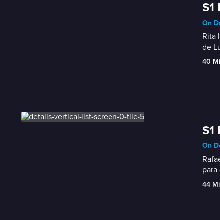
S1 
On De
Rita 
de Lu
40 M
S1 
On De
Rafae
para
44 Mi