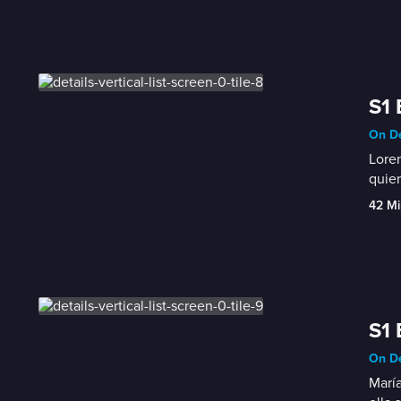
S1 
On De
Loren
quien
42 Mi
S1 
On De
María