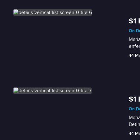
S1 
On De
María
enfer
44 Mi
S1 
On De
María
Betin
44 Mi