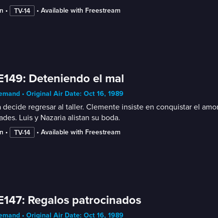
n
 • 
 • 
Available with Freestream
TV-14
E149: Deteniendo el mal
mand • Original Air Date: Oct 16, 1989
 decide regresar al taller. Clemente insiste en conquistar el a
des. Luis y Nazaria alistan su boda.
n
 • 
 • 
Available with Freestream
TV-14
E147: Regalos patrocinados
mand • Original Air Date: Oct 16, 1989