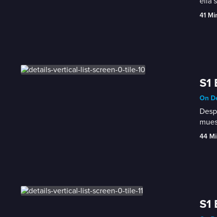
ella 
41 Mi
S1 
On De
Despu
muest
44 Mi
S1 