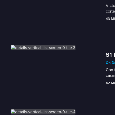
Vícto
corte
43 Mi
S1 
On De
Con t
casar
42 Mi