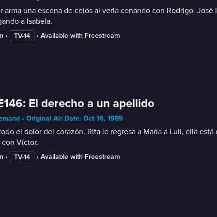
r arma una escena de celos al verla cenando con Rodrigo. José I
jando a Isabela.
n
 • 
 • 
Available with Freestream
TV-14
E146: El derecho a un apellido
mand • Original Air Date: Oct 16, 1989
odo el dolor del corazón, Rita le regresa a María a Luli, ella es
 con Víctor.
n
 • 
 • 
Available with Freestream
TV-14