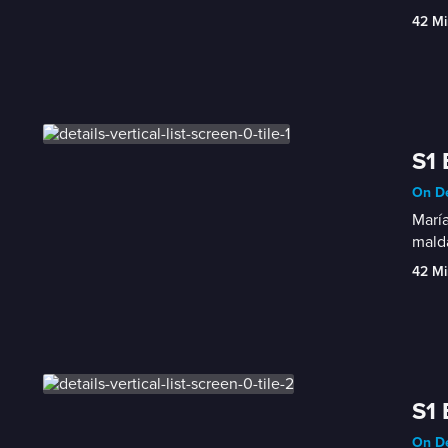
42 Mi
S1 
On De
María
malda
42 Mi
S1 
On De