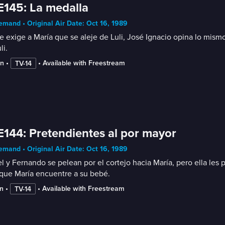
E145: La medalla
mand • Original Air Date: Oct 16, 1989
le exige a María que se aleje de Luli, José Ignacio opina lo mi
li.
in
 • 
 • 
Available with Freestream
TV-14
E144: Pretendientes al por mayor
mand • Original Air Date: Oct 16, 1989
l y Fernando se pelean por el cortejo hacia María, pero ella les
 que María encuentre a su bebé.
n
 • 
 • 
Available with Freestream
TV-14