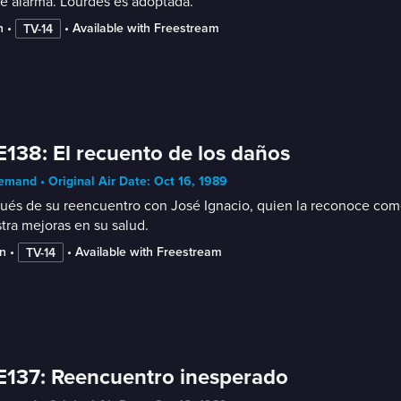
se alarma. Lourdes es adoptada.
n
 • 
 • 
Available with Freestream
TV-14
E138: El recuento de los daños
mand • Original Air Date: Oct 16, 1989
és de su reencuentro con José Ignacio, quien la reconoce como 
ra mejoras en su salud.
n
 • 
 • 
Available with Freestream
TV-14
E137: Reencuentro inesperado