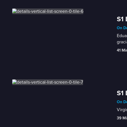
S1 
On D
Eduar
graci
41 Mi
S1 
On D
Virgi
39 Mi