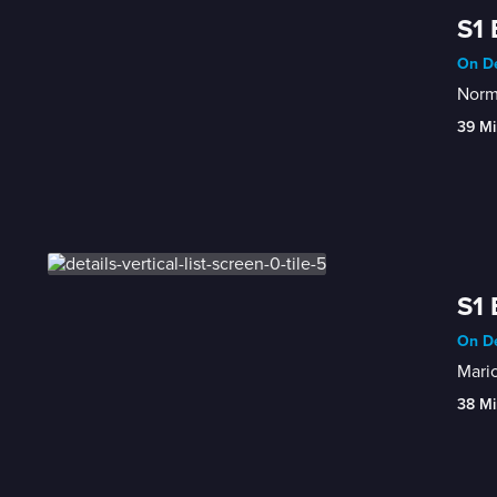
S1 
On D
Norma
39 Mi
S1 
On D
Mario
38 Mi