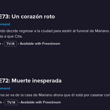
E73: Un corazón roto
emand
do decide regresar a la ciudad para asistir al funeral de Marian
as a que Cita.
n
 • 
 • 
Available with Freestream
TV-14
E72: Muerte inesperada
emand
nia se va de la casa de Mariano ahora que él está por casarse c
n
 • 
 • 
Available with Freestream
TV-14