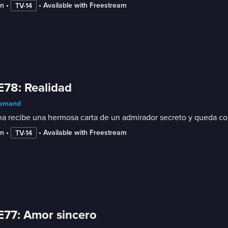
in
 • 
 • 
Available with Freestream
TV-14
E78: Realidad
emand
a recibe una hermosa carta de un admirador secreto y queda co
in
 • 
 • 
Available with Freestream
TV-14
E77: Amor sincero