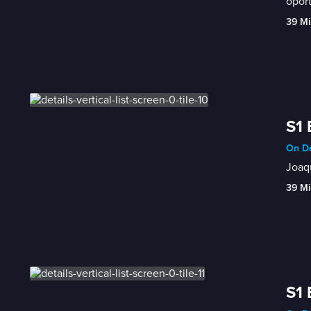
oport
39 Mi
S1 
On D
Joaqu
39 Mi
S1 