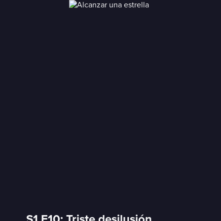
S1 E10: Triste desilusión