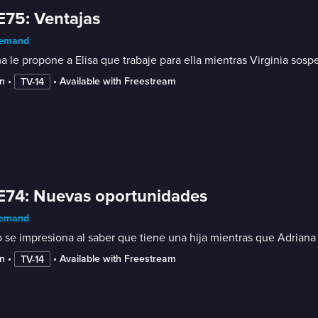
E75: Ventajas
emand
 le propone a Elisa que trabaje para ella mientras Virginia sos
n
 • 
 • 
Available with Freestream
TV-14
E74: Nuevas oportunidades
emand
 se impresiona al saber que tiene una hija mientras que Adriana 
n
 • 
 • 
Available with Freestream
TV-14