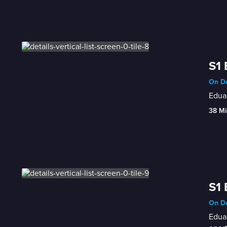
S1 
On D
Eduar
38 Mi
S1 
On D
Eduar