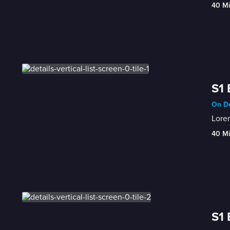
40 M
S1 
On D
Loren
40 M
S1 