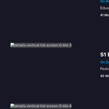
On D
Eduar
41 Mi
S1 
On D
Pedro
40 M