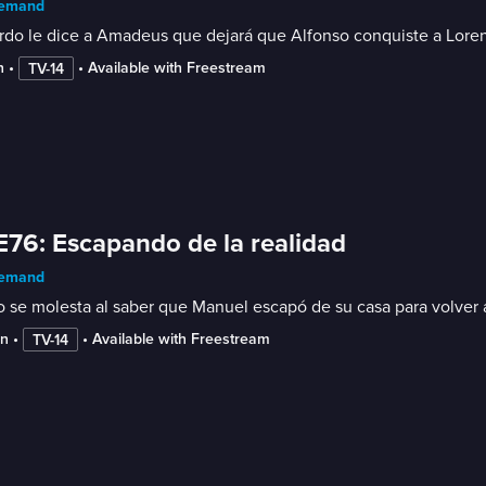
emand
do le dice a Amadeus que dejará que Alfonso conquiste a Loren
n
 • 
 • 
Available with Freestream
TV-14
E76: Escapando de la realidad
emand
 se molesta al saber que Manuel escapó de su casa para volver 
in
 • 
 • 
Available with Freestream
TV-14