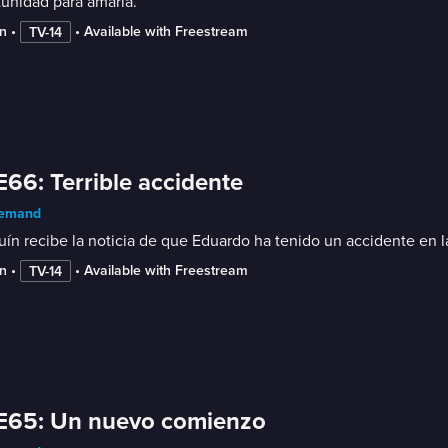
unidad para amarla.
n
 • 
 • 
Available with Freestream
TV-14
E66: Terrible accidente
emand
ín recibe la noticia de que Eduardo ha tenido un accidente en la
n
 • 
 • 
Available with Freestream
TV-14
E65: Un nuevo comienzo