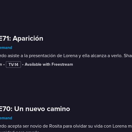
E71: Aparición
emand
do asiste a la presentación de Lorena y ella alcanza a verlo. Sh
n
 • 
 • 
Available with Freestream
TV-14
E70: Un nuevo camino
emand
do acepta ser novio de Rosita para olvidar su vida con Lorena mie