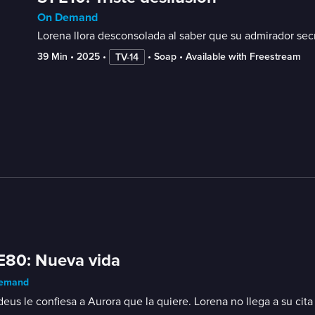
On Demand
Lorena llora desconsolada al saber que su admirador sec
39 Min
 • 
2025
 • 
 • 
Soap
 • 
Available with Freestream
TV-14
E80: Nueva vida
emand
us le confiesa a Aurora que la quiere. Lorena no llega a su cit