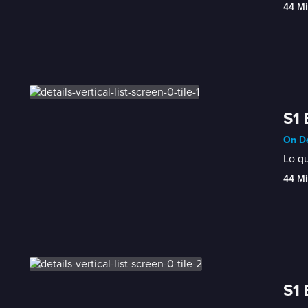
44 Mi
S1 
On De
Lo qu
44 Mi
S1 