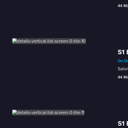
44 Mi
S1 
On De
Salom
44 Mi
S1 