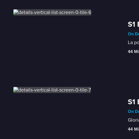
S1 
On De
La po
44 Mi
S1 
On De
Glori
44 Mi