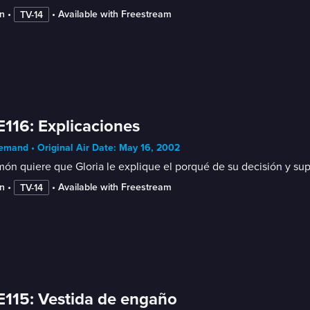
n
 • 
 • 
Available with Freestream
TV-14
E116: Explicaciones
mand • Original Air Date: May 16, 2002
ón quiere que Gloria le explique el porqué de su decisión y sup
n
 • 
 • 
Available with Freestream
TV-14
E115: Vestida de engaño