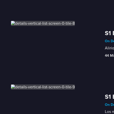
S1 
On De
Aliri
44 Mi
S1 
On De
Los n