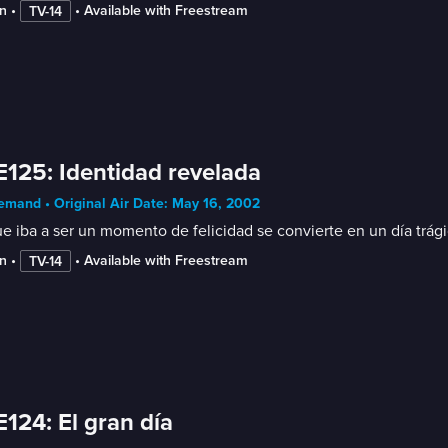
n
 • 
 • 
Available with Freestream
TV-14
E125: Identidad revelada
mand • Original Air Date: May 16, 2002
e iba a ser un momento de felicidad se convierte en un día trág
n
 • 
 • 
Available with Freestream
TV-14
E124: El gran día