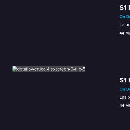
S1 
On De
La po
44 Mi
S1 
On De
Las p
44 Mi