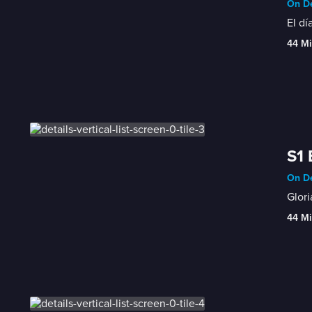
On De
El dí
44 Mi
S1 
On De
Glori
44 Mi