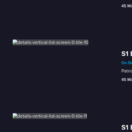
45 Mi
S1 
On De
Patri
45 Mi
S1 