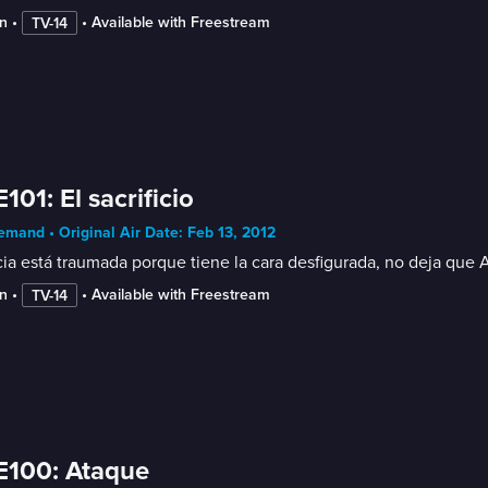
n
 • 
 • 
Available with Freestream
TV-14
E101: El sacrificio
mand • Original Air Date: Feb 13, 2012
cia está traumada porque tiene la cara desfigurada, no deja que
n
 • 
 • 
Available with Freestream
TV-14
E100: Ataque