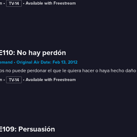
n
 • 
 • 
Available with Freestream
TV-14
E110: No hay perdón
mand • Original Air Date: Feb 13, 2012
s no puede perdonar el que le quiera hacer o haya hecho daño a
n
 • 
 • 
Available with Freestream
TV-14
E109: Persuasión