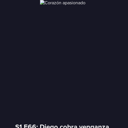
S1 E66: Diego cobra venganza