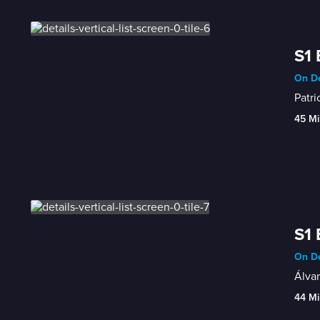
S1 
On De
Patri
45 Mi
S1 
On De
Álvar
44 Mi