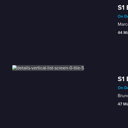
S1 
On De
Marco
44 Mi
S1
On De
Bruno
47 Mi