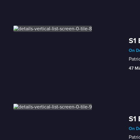
S1 
On De
Patri
47 Mi
S1 
On De
Patri