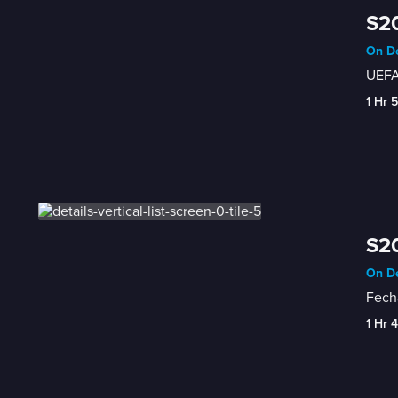
S20
On De
UEFA
1 Hr 
S20
On De
Fecha
1 Hr 