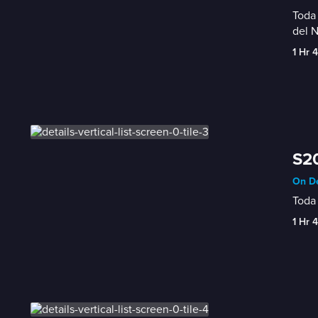
Toda 
del N
1 Hr 
S20
On De
Toda 
1 Hr 