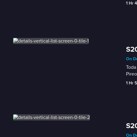
1 Hr 
S20
On De
Toda 
Pireo
1 Hr 
S20
On De