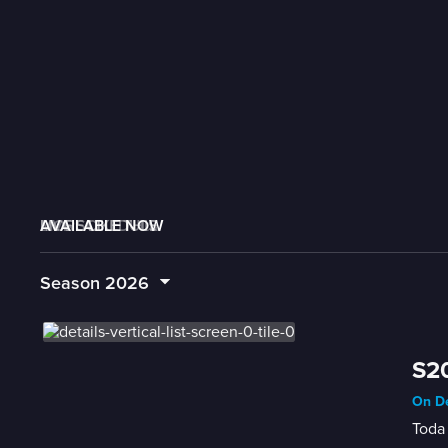
AVAILABLE NOW
MORE LIKE THIS
LIVE SCHEDULE
Season
2026
S20
On De
Toda 