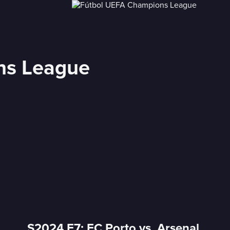
ns League
S2024 E7: FC Porto vs. Arsenal