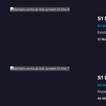
S1 
On De
Esteb
51 Mi
S1 
On De
Aleja
46 Mi