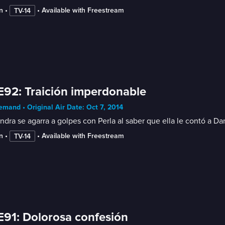
n
 • 
 • 
Available with Freestream
TV-14
E92: Traición imperdonable
mand • Original Air Date: Oct 7, 2014
ndra se agarra a golpes con Perla al saber que ella le contó a 
n
 • 
 • 
Available with Freestream
TV-14
E91: Dolorosa confesión