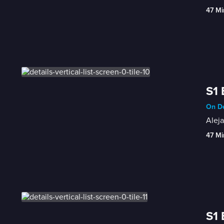
47 Mi
S1 
On De
Aleja
47 Mi
S1 