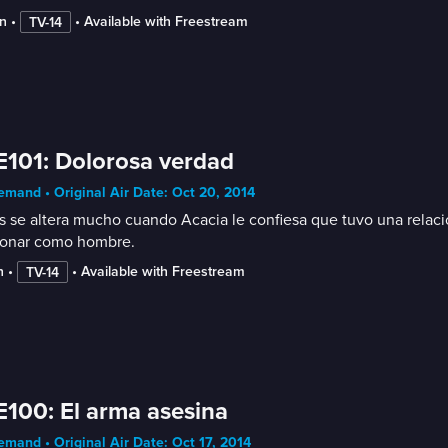
n
 • 
 • 
Available with Freestream
TV-14
E101: Dolorosa verdad
mand • Original Air Date: Oct 20, 2014
s se altera mucho cuando Acacia le confiesa que tuvo una relac
ionar como hombre.
n
 • 
 • 
Available with Freestream
TV-14
E100: El arma asesina
mand • Original Air Date: Oct 17, 2014