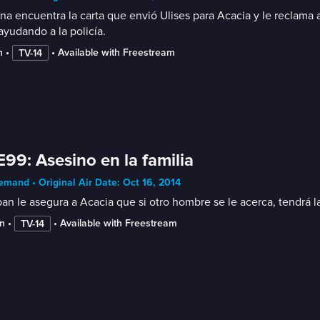
ina encuentra la carta que envió Ulises para Acacia y le reclama
ayudando a la policía.
n
 • 
 • 
Available with Freestream
TV-14
E99: Asesino en la familia
mand • Original Air Date: Oct 16, 2014
an le asegura a Acacia que si otro hombre se le acerca, tendrá 
n
 • 
 • 
Available with Freestream
TV-14