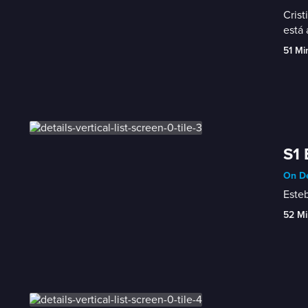
Crist
está 
51 Mi
S1 
On De
Esteb
52 Mi