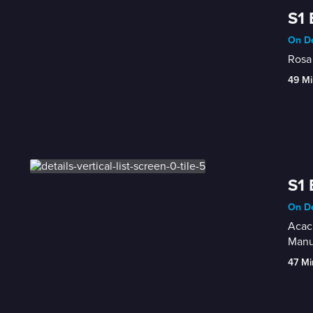
S1 
On De
Rosa 
49 Mi
S1 
On De
Acaci
Manu
47 Mi