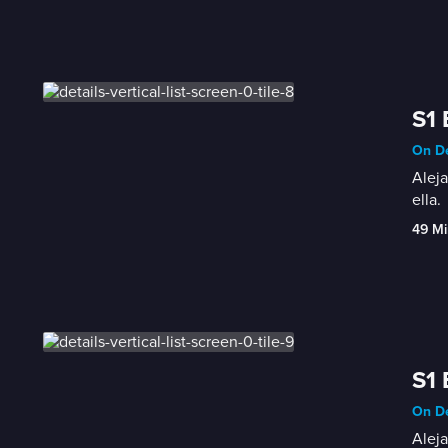
S1 
On De
Aleja
ella.
49 Mi
S1 
On De
Aleja