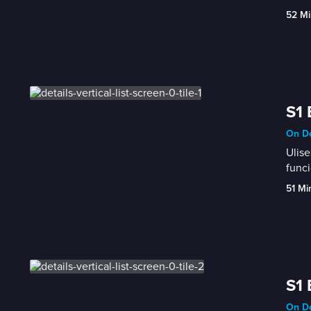
52 Mi
S1 
On De
Ulise
func
51 Mi
S1 
On De