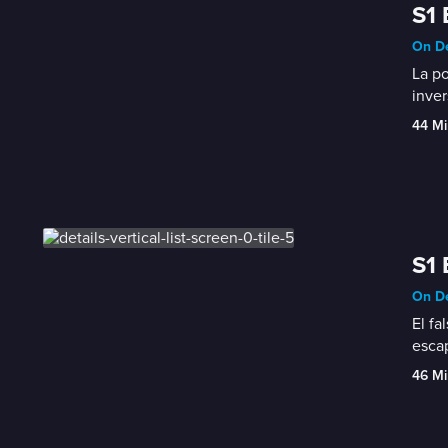
S1 
On De
La po
inver
44 Mi
S1 
On De
El fa
escap
46 Mi