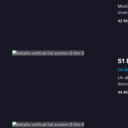
Media
inver
42 Mi
S1 
On De
Un ab
descu
44 Mi