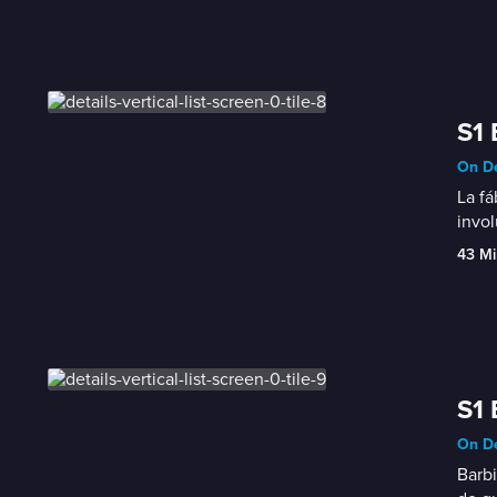
S1 
On De
La fá
invol
43 Mi
S1 
On De
Barbi