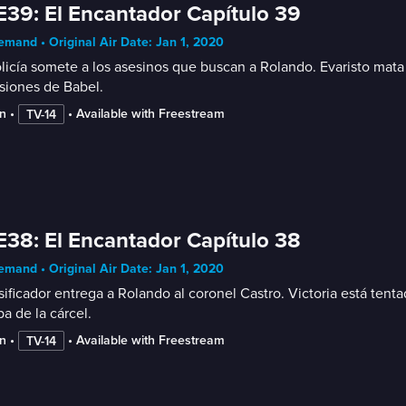
E39: El Encantador Capítulo 39
mand • Original Air Date: Jan 1, 2020
licía somete a los asesinos que buscan a Rolando. Evaristo mata a
siones de Babel.
n
 • 
 • 
Available with Freestream
TV-14
E38: El Encantador Capítulo 38
mand • Original Air Date: Jan 1, 2020
lsificador entrega a Rolando al coronel Castro. Victoria está ten
a de la cárcel.
n
 • 
 • 
Available with Freestream
TV-14