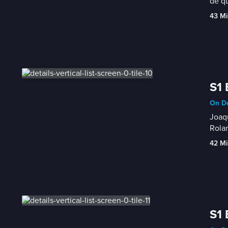
de qu
43 Mi
S1 
On De
Joaqu
Rola
42 Mi
S1 