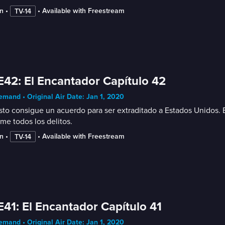
n
 • 
 • 
Available with Freestream
TV-14
E42: El Encantador Capítulo 42
mand • Original Air Date: Jan 1, 2020
sto consigue un acuerdo para ser extraditado a Estados Unidos. E
me todos los delitos.
n
 • 
 • 
Available with Freestream
TV-14
E41: El Encantador Capítulo 41
mand • Original Air Date: Jan 1, 2020