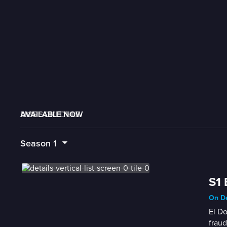
AVAILABLE NOW
MORE LIKE THIS
LIVE SCHEDULE
Season
1
S1 
On De
El Do
frau