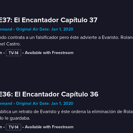
E37: El Encantador Capítulo 37
mand • Original Air Date: Jan 1, 2020
do contrata a un falsificador pero éste advierte a Evaristo. Rola
el Castro.
n
 • 
 • 
Available with Freestream
TV-14
E36: El Encantador Capítulo 36
mand • Original Air Date: Jan 1, 2020
blica un retrato de Evaristo y éste ordena la eliminación de Rol
o le guardaba.
n
 • 
 • 
Available with Freestream
TV-14