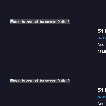
S1 
On De
Dodi 
48 Mi
S1 
On De
Ante 