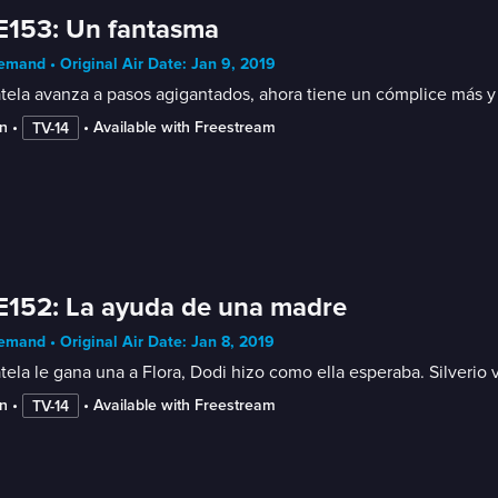
E153: Un fantasma
mand • Original Air Date: Jan 9, 2019
ela avanza a pasos agigantados, ahora tiene un cómplice más y h
n
 • 
 • 
Available with Freestream
TV-14
E152: La ayuda de una madre
mand • Original Air Date: Jan 8, 2019
ela le gana una a Flora, Dodi hizo como ella esperaba. Silverio 
n
 • 
 • 
Available with Freestream
TV-14