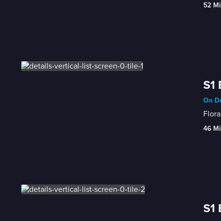
52 Mi
S1 
On De
Flora
46 Mi
S1 