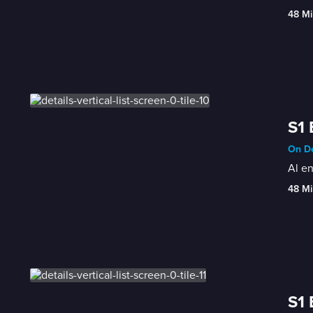
48 Mi
S1 
On De
Al en
48 Mi
S1 