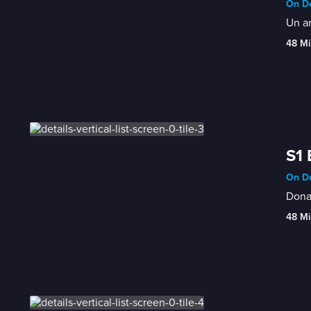
On De
Un ar
48 Mi
S1 
On De
Donat
48 Mi