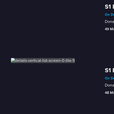
S1 
On De
Donat
49 Mi
S1 
On De
Donat
48 Mi