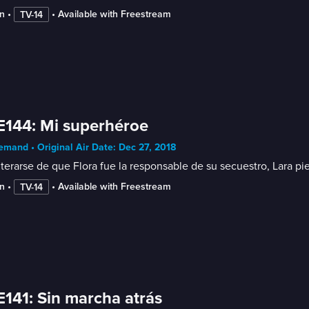
n
 • 
 • 
Available with Freestream
TV-14
E144: Mi superhéroe
mand • Original Air Date: Dec 27, 2018
terarse de que Flora fue la responsable de su secuestro, Lara pi
n
 • 
 • 
Available with Freestream
TV-14
E141: Sin marcha atrás