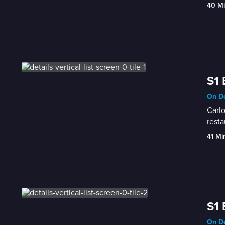
40 M
S1 
On De
Carlo
resta
41 Mi
S1 
On De