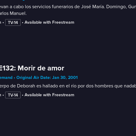
evan a cabo los servicios funerarios de José María. Domingo, G
arlos Manuel.
n
 • 
 • 
Available with Freestream
TV-14
E132: Morir de amor
mand • Original Air Date: Jan 30, 2001
erpo de Deborah es hallado en el río por dos hombres que nadaba
n
 • 
 • 
Available with Freestream
TV-14