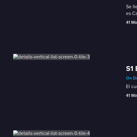
Se ll
es C
41 Mi
S1 
On De
El cu
41 Mi