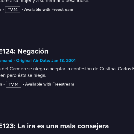
ubre a su mujer y a su hermano besándose.
n
 • 
 • 
Available with Freestream
TV-14
E124: Negación
mand • Original Air Date: Jan 18, 2001
 del Carmen se niega a aceptar la confesión de Cristina. Carlos
en pero ésta se niega.
n
 • 
 • 
Available with Freestream
TV-14
E123: La ira es una mala consejera