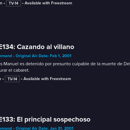
in
 • 
 • 
Available with Freestream
TV-14
E134: Cazando al villano
mand • Original Air Date: Feb 1, 2001
s Manuel es detenido por presunto culpable de la muerte de Debo
urar el cabaret.
n
 • 
 • 
Available with Freestream
TV-14
E133: El principal sospechoso
mand • Original Air Date: Jan 31, 2001