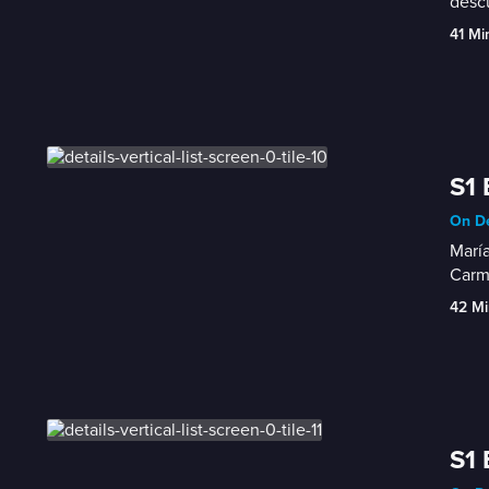
desc
41 Mi
S1 
On De
María
Carm
42 Mi
S1 