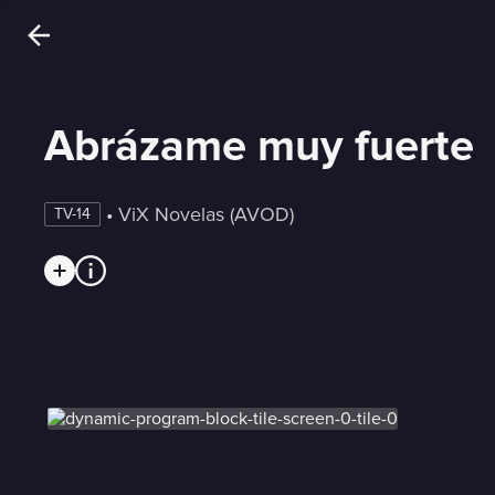
Abrázame muy fuerte
 • 
ViX Novelas (AVOD)
TV-14