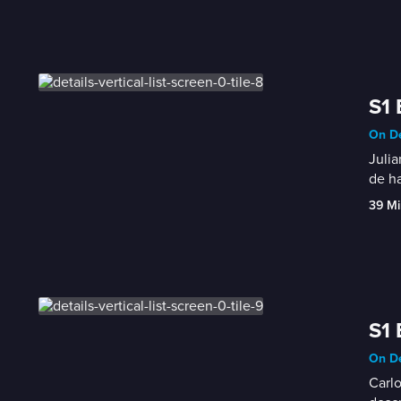
S1 
On De
Julia
de ha
39 Mi
S1 
On De
Carlo