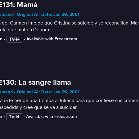
E131: Mamá
mand • Original Air Date: Jan 29, 2001
 del Carmen impide que Cristina se suicide y se reconcilian. Ma
ela que mató a Débora.
in
 • 
 • 
Available with Freestream
TV-14
E130: La sangre llama
mand • Original Air Date: Jan 26, 2001
na le tiende una trampa a Juliana para que confiese sus crímen
spedida y cree que se va a suicidar.
n
 • 
 • 
Available with Freestream
TV-14