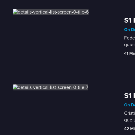
S1 
On De
Feder
quier
41 Mi
S1 
On De
Crist
que s
42 Mi