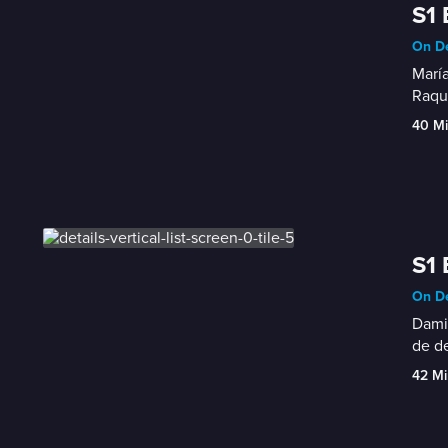
S1 
On De
María
Raqu
40 M
S1 
On De
Damia
de de
42 Mi