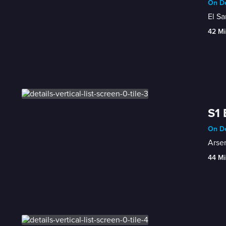
On De
El Sa
42 Mi
S1 
On De
Arsen
44 Mi