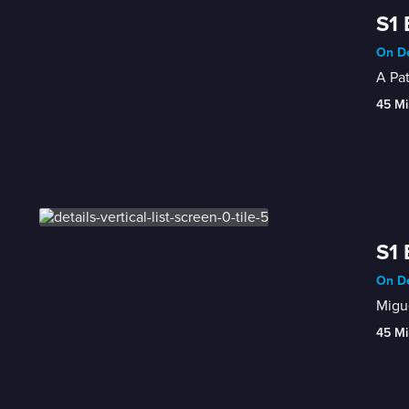
S1 
On De
A Pat
45 Mi
S1 
On De
Migue
45 Mi