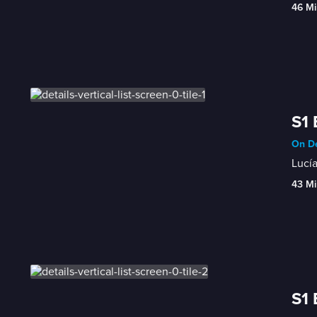
46 Mi
S1 
On De
Lucía
43 Mi
S1 