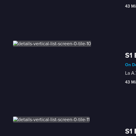
43 Mi
S1 
On De
La A.
43 Mi
S1 