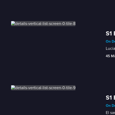
S1 
On De
Lucía
45 Mi
S1 
On De
El sa