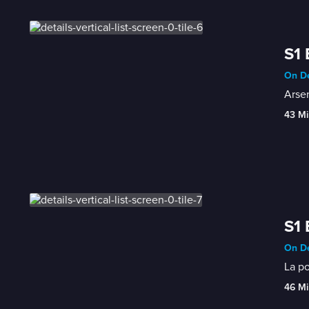
S1 
On De
Arsen
43 Mi
S1 
On De
La po
46 Mi