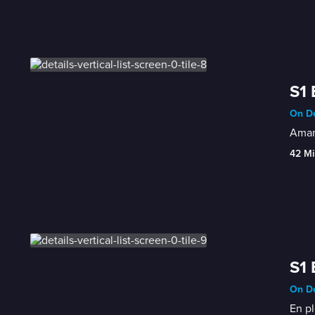
S1 
On De
Amand
42 Mi
S1 
On De
En pl