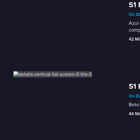
S1 
On De
Azul 
comp
42 Mi
S1 
On De
Beto 
44 Mi