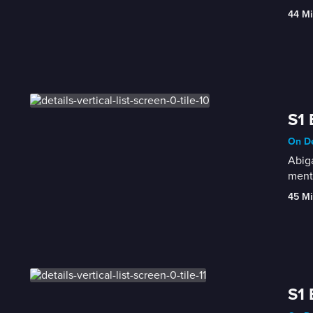
44 Mi
S1 
On De
Abiga
menti
45 Mi
S1 