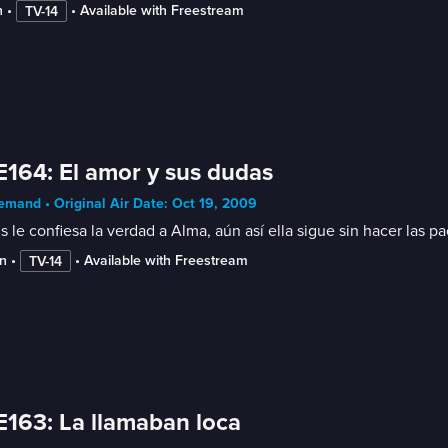
n
 • 
 • 
Available with Freestream
TV-14
E164: El amor y sus dudas
mand • Original Air Date: Oct 19, 2009
 le confiesa la verdad a Alma, aún así ella sigue sin hacer las 
n
 • 
 • 
Available with Freestream
TV-14
E163: La llamaban loca