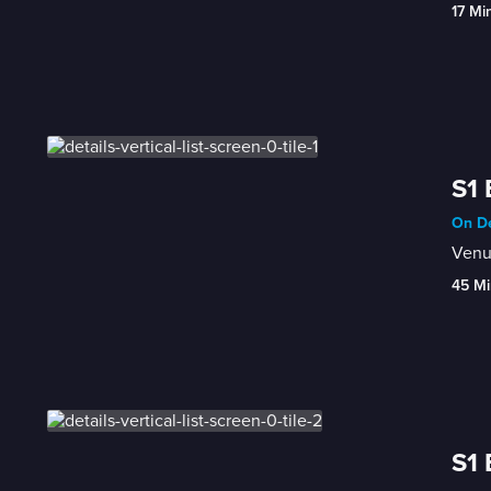
17 Mi
S1 
On De
Venus
45 Mi
S1 