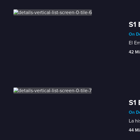
S1 
On De
El Em
42 Mi
S1 
On De
La hi
44 Mi