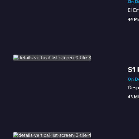
On De
El Em
44 Mi
S1 
On De
Despu
43 Mi