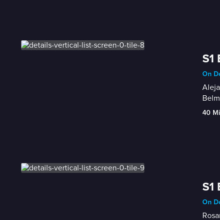
S1 
On De
Aleja
Belm
40 M
S1 
On De
Rosar