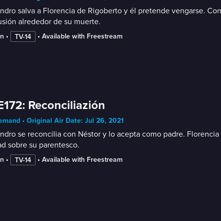
ndro salva a Florencia de Rigoberto y él pretende vengarse. Con
sión alrededor de su muerte.
in
 • 
 • 
Available with Freestream
TV-14
E172: Reconciliazión
mand • Original Air Date: Jul 26, 2021
ndro se reconcilia con Néstor y lo acepta como padre. Florencia 
ad sobre su parentesco.
in
 • 
 • 
Available with Freestream
TV-14