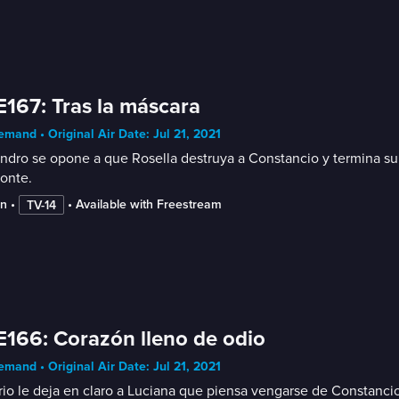
E167: Tras la máscara
mand • Original Air Date: Jul 21, 2021
ndro se opone a que Rosella destruya a Constancio y termina su r
onte.
in
 • 
 • 
Available with Freestream
TV-14
E166: Corazón lleno de odio
mand • Original Air Date: Jul 21, 2021
io le deja en claro a Luciana que piensa vengarse de Constancio 