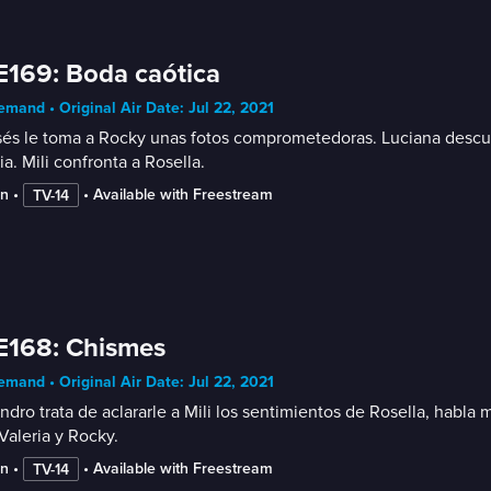
E169: Boda caótica
mand • Original Air Date: Jul 22, 2021
s le toma a Rocky unas fotos comprometedoras. Luciana descubr
ia. Mili confronta a Rosella.
in
 • 
 • 
Available with Freestream
TV-14
E168: Chismes
mand • Original Air Date: Jul 22, 2021
ndro trata de aclararle a Mili los sentimientos de Rosella, habl
Valeria y Rocky.
in
 • 
 • 
Available with Freestream
TV-14