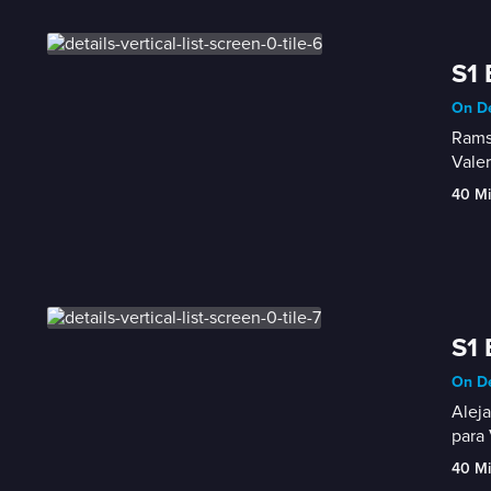
S1 
On De
Ramsé
Valer
40 M
S1 
On De
Aleja
para 
40 M