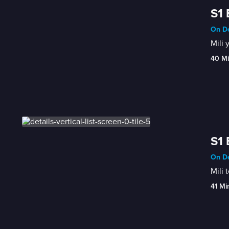
S1 
On De
Mili 
40 M
S1 
On De
Mili 
41 Mi