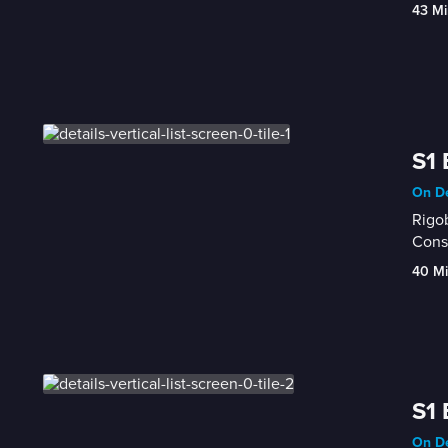
43 Mi
S1 
On De
Rigob
Const
40 M
S1 
On De