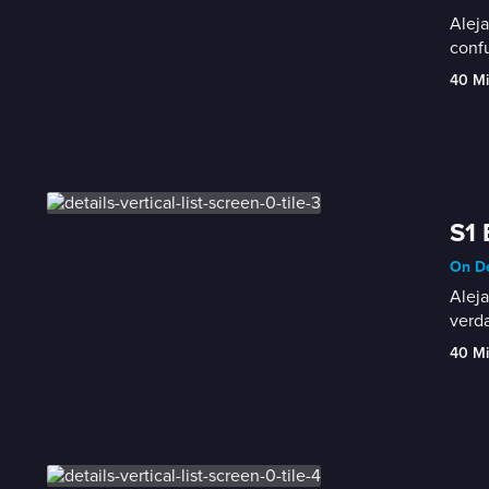
Aleja
confu
40 M
S1 
On De
Aleja
verd
40 M