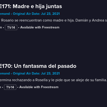
E171: Madre e hija juntas
mand • Original Air Date: Jul 23, 2021
y Rosario se reencuentran como madre e hija. Damián y Andrea su
in
 • 
 • 
Available with Freestream
TV-14
E170: Un fantasma del pasado
mand • Original Air Date: Jul 23, 2021
termina rechazando a Rosella y le pide que se aleje de su famil
n
 • 
 • 
Available with Freestream
TV-14