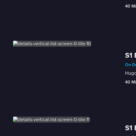
40 M
S1 
On De
Hugo 
40 M
S1 