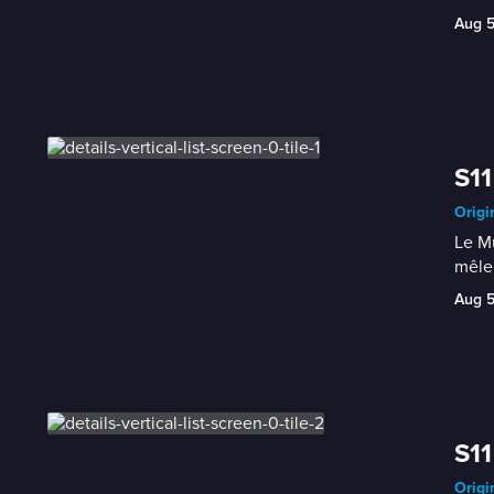
Aug 
S11
Origi
Le Mu
mêle
Aug 
S11
Origi