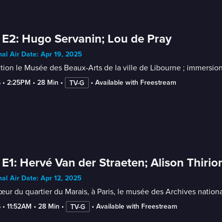
 E2: Hugo Servanin; Lou de Pray
nal Air Date: Apr 19, 2025
tion le Musée des Beaux-Arts de la ville de Libourne ; immersion 
6
 • 
2:25PM
 • 
28 Min
 • 
 • 
Available with Freestream
TV-G
 E1: Hervé Van der Straeten; Alison Thirio
nal Air Date: Apr 12, 2025
ur du quartier du Marais, à Paris, le musée des Archives national
6
 • 
11:52AM
 • 
28 Min
 • 
 • 
Available with Freestream
TV-G