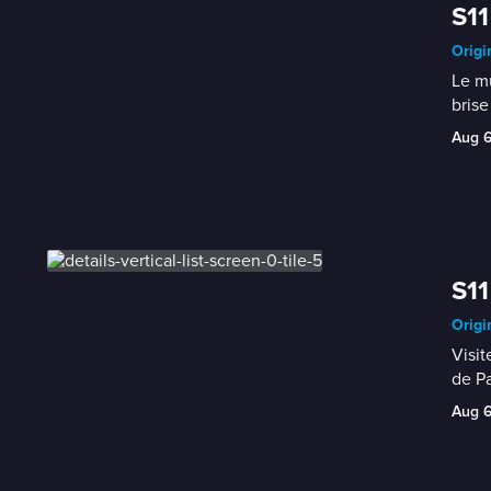
S11
Origi
Le mu
brise
Aug 
S11
Origi
Visit
de Pa
Aug 