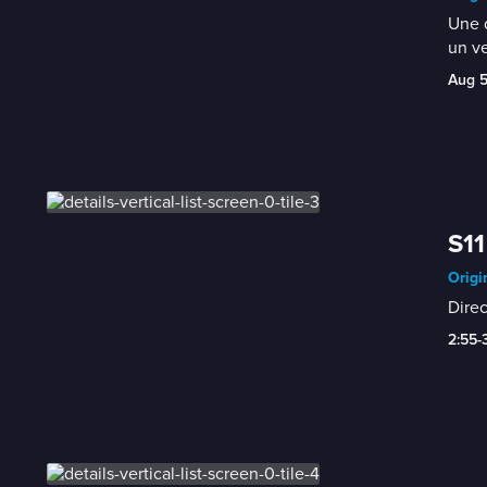
Une d
un ve
Aug 
S11
Origi
Direc
2:55-