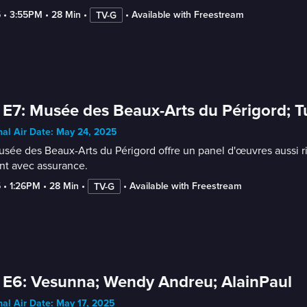
5
 • 
3:55PM
 • 
28 Min
 • 
 • 
Available with Freestream
TV-G
 E7: Musée des Beaux-Arts du Périgord; Tu
nal Air Date: May 24, 2025
sée des Beaux-Arts du Périgord offre un panel d'œuvres aussi rich
nt avec assurance.
5
 • 
1:26PM
 • 
28 Min
 • 
 • 
Available with Freestream
TV-G
 E6: Vesunna; Wendy Andreu; AlainPaul
nal Air Date: May 17, 2025