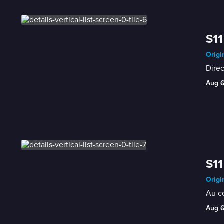
S11
Origi
Direc
Aug 
S11
Origi
Au cœ
Aug 