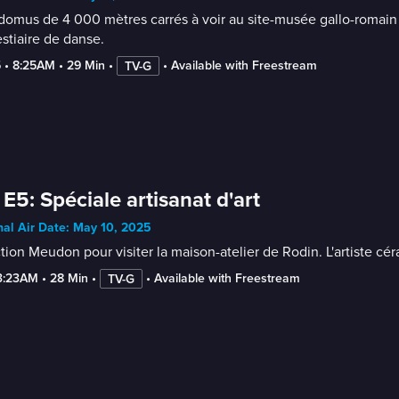
omus de 4 000 mètres carrés à voir au site-musée gallo-romain 
stiaire de danse.
5
 • 
8:25AM
 • 
29 Min
 • 
 • 
Available with Freestream
TV-G
 E5: Spéciale artisanat d'art
nal Air Date: May 10, 2025
tion Meudon pour visiter la maison-atelier de Rodin. L'artiste c
3:23AM
 • 
28 Min
 • 
 • 
Available with Freestream
TV-G