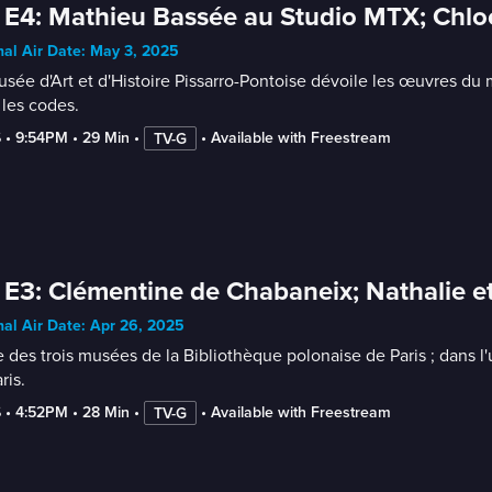
 E4: Mathieu Bassée au Studio MTX; Chlo
nal Air Date: May 3, 2025
sée d'Art et d'Histoire Pissarro-Pontoise dévoile les œuvres du 
 les codes.
6
 • 
9:54PM
 • 
29 Min
 • 
 • 
Available with Freestream
TV-G
 E3: Clémentine de Chabaneix; Nathalie e
nal Air Date: Apr 26, 2025
e des trois musées de la Bibliothèque polonaise de Paris ; dans l
ris.
6
 • 
4:52PM
 • 
28 Min
 • 
 • 
Available with Freestream
TV-G