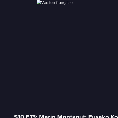
S10 E13: Marin Montagut; Fusako Koik