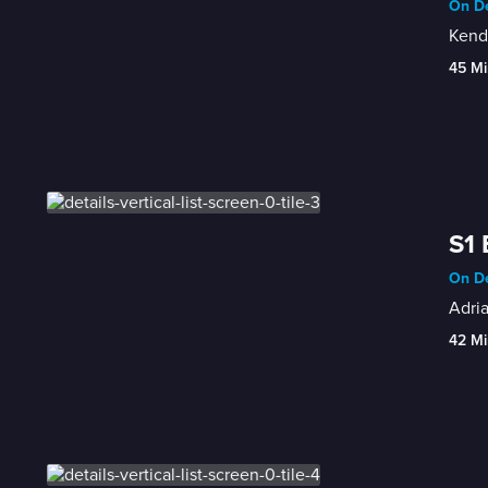
On De
Kendr
45 Mi
S1 
On De
Adria
42 Mi