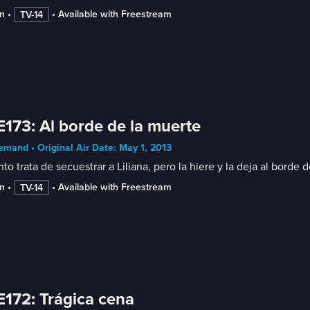
n
 • 
 • 
Available with Freestream
TV-14
E173: Al borde de la muerte
mand • Original Air Date: May 1, 2013
to trata de secuestrar a Liliana, pero la hiere y la deja al borde
n
 • 
 • 
Available with Freestream
TV-14
E172: Trágica cena