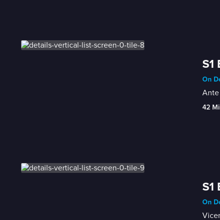
S1 
On De
Ante 
42 Mi
S1 
On De
Vicen