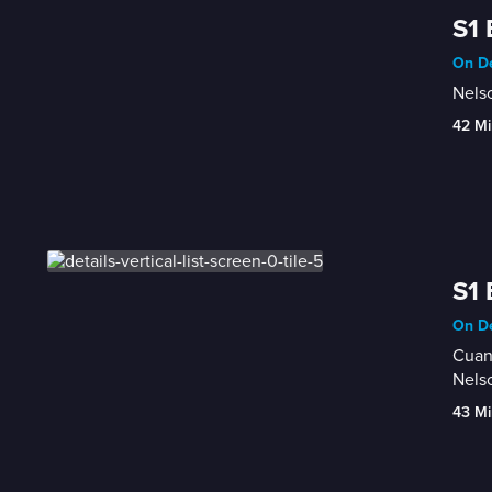
S1 
On De
Nelso
42 Mi
S1 
On De
Cuand
Nelso
43 Mi