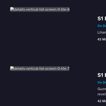
S1 
On De
Lilia
43 Mi
S1 
On De
Guzmá
revel
42 Mi