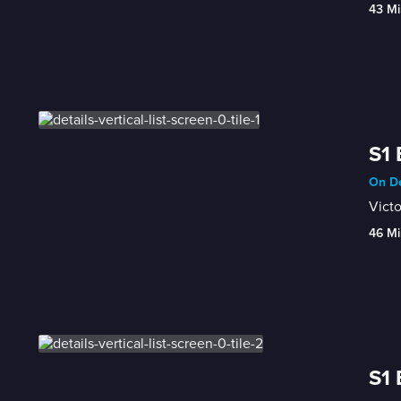
43 Mi
S1 
On De
Victo
46 Mi
S1 