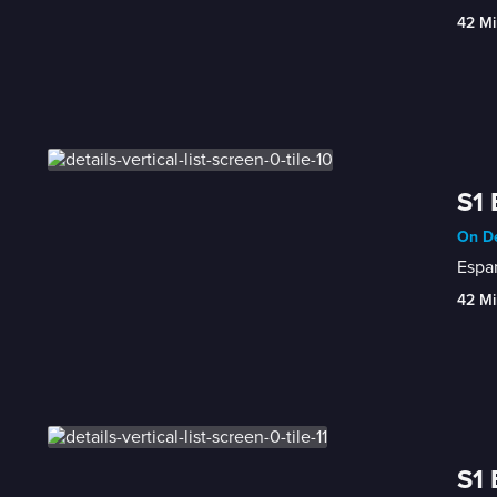
42 Mi
S1 
On De
Espan
42 Mi
S1 