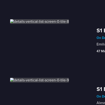
S1 
On De
Emili
47 Mi
S1 
On De
Aless