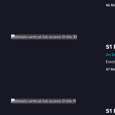
46 Mi
S1 
On De
Esteb
47 Mi
S1 