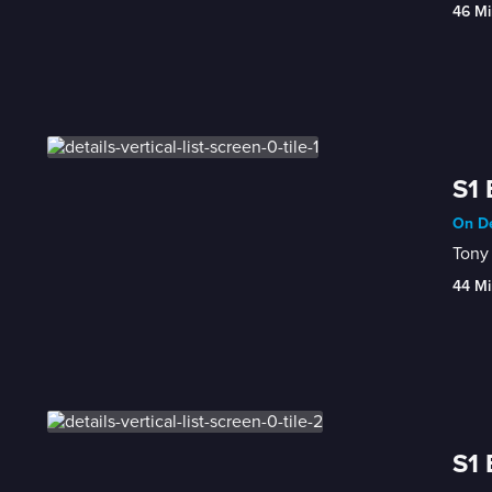
46 Mi
S1 
On De
Tony 
44 Mi
S1 