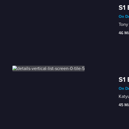
S1 
On De
Tony 
46 Mi
S1 
On De
Katyu
45 Mi