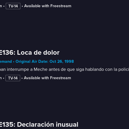
n
 • 
 • 
Available with Freestream
TV-14
E136: Loca de dolor
mand • Original Air Date: Oct 26, 1998
an interrumpe a Meche antes de que siga hablando con la policí
n
 • 
 • 
Available with Freestream
TV-14
E135: Declaración inusual