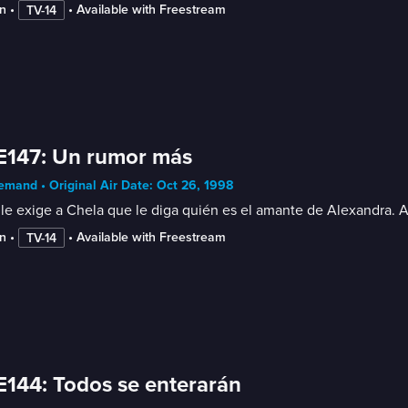
n
 • 
 • 
Available with Freestream
TV-14
E147: Un rumor más
mand • Original Air Date: Oct 26, 1998
le exige a Chela que le diga quién es el amante de Alexandra. A
n
 • 
 • 
Available with Freestream
TV-14
E144: Todos se enterarán