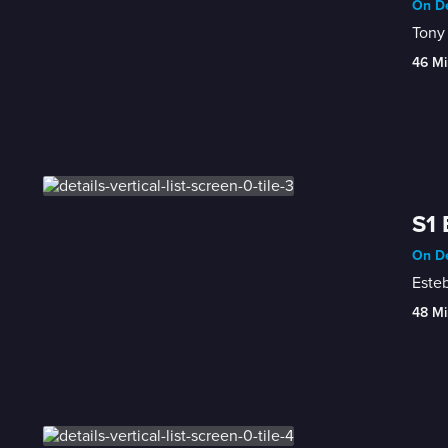
On De
Tony 
46 Mi
S1 
On De
Esteb
48 Mi