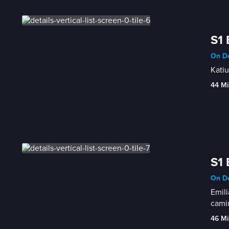
S1 
On De
Katiu
44 Mi
S1 
On De
Emili
cami
46 Mi