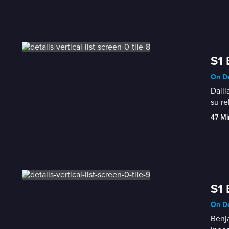
S1 
On De
Dalil
su re
47 Mi
S1 
On De
Benja