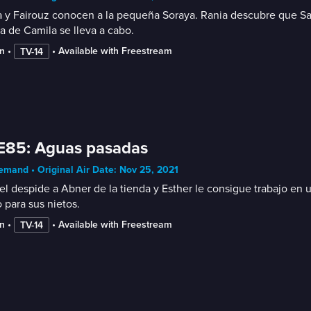
 y Fairouz conocen a la pequeña Soraya. Rania descubre que Santi
a de Camila se lleva a cabo.
n
 • 
 • 
Available with Freestream
TV-14
E85: Aguas pasadas
mand • Original Air Date: Nov 25, 2021
l despide a Abner de la tienda y Esther le consigue trabajo en u
 para sus nietos.
n
 • 
 • 
Available with Freestream
TV-14