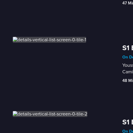
47 Mi
S1 
On De
Youss
Cami
48 Mi
S1 
On De