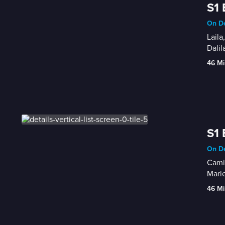
S1 
On De
Laila
Dalil
46 Mi
S1 
On De
Camil
Marie
46 Mi