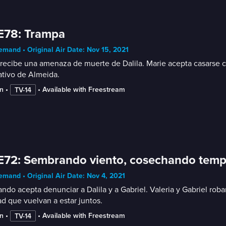
E78: Trampa
mand • Original Air Date: Nov 15, 2021
 recibe una amenaza de muerte de Dalila. Marie acepta casarse con
ativo de Almeida.
n
 • 
 • 
Available with Freestream
TV-14
E72: Sembrando viento, cosechando tem
mand • Original Air Date: Nov 4, 2021
ndo acepta denunciar a Dalila y a Gabriel. Valeria y Gabriel roba
d que vuelvan a estar juntos.
n
 • 
 • 
Available with Freestream
TV-14