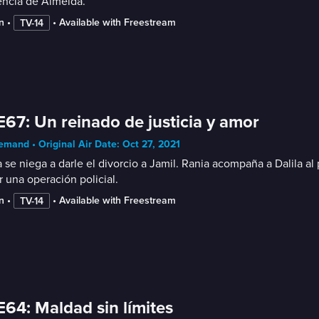
encia de Almeida.
n
 • 
 • 
Available with Freestream
TV-14
E67: Un reinado de justicia y amor
mand • Original Air Date: Oct 27, 2021
a se niega a darle el divorcio a Jamil. Rania acompaña a Dalila al
r una operación policial.
n
 • 
 • 
Available with Freestream
TV-14
E64: Maldad sin límites