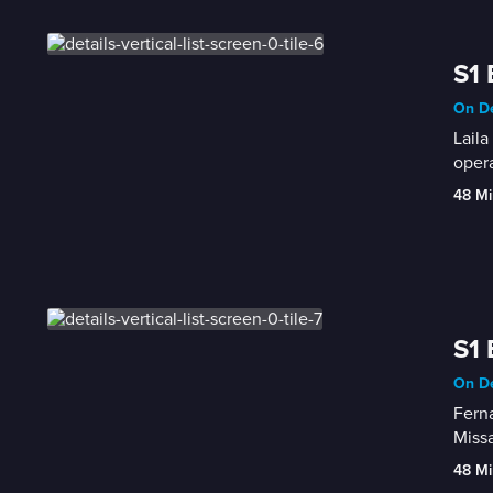
S1 
On De
Laila
oper
48 Mi
S1 
On De
Ferna
Missa
48 Mi