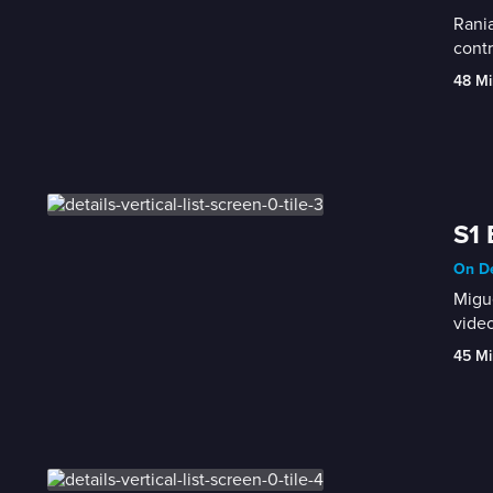
Rania
contr
48 Mi
S1 
On De
Migue
video
45 Mi