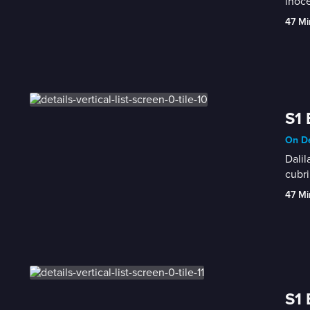
inoc
47 Mi
S1 
On De
Dalil
cubri
47 Mi
S1 