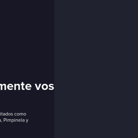
amente vos
vitados como
a, Pimpinela y