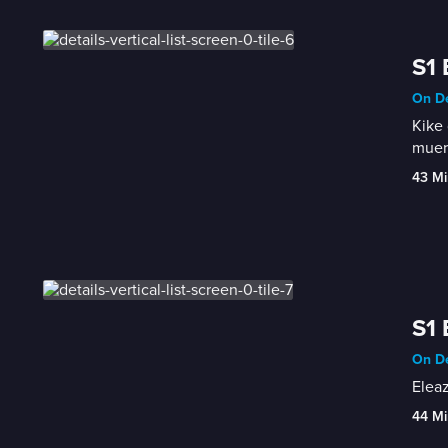
S1 
On De
Kike 
muert
43 Mi
S1 
On De
Eleaz
44 Mi