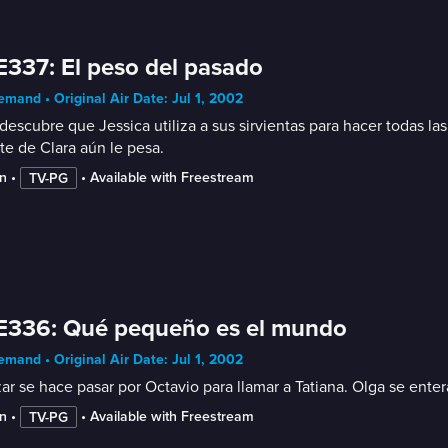
E337: El peso del pasado
mand • Original Air Date: Jul 1, 2002
descubre que Jessica utiliza a sus sirvientas para hacer todas la
e de Clara aún le pesa.
n
 • 
 • 
Available with Freestream
TV-PG
E336: Qué pequeño es el mundo
mand • Original Air Date: Jul 1, 2002
ar se hace pasar por Octavio para llamar a Tatiana. Olga se entera
n
 • 
 • 
Available with Freestream
TV-PG