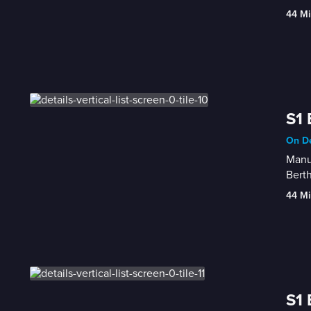
44 Mi
S1 
On De
Manue
Berth
44 Mi
S1 