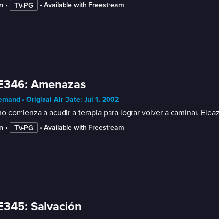
n
 • 
 • 
Available with Freestream
TV-PG
 E346: Amenazas
mand • Original Air Date: Jul 1, 2002
o comienza a acudir a terapia para lograr volver a caminar. Eleaz
n
 • 
 • 
Available with Freestream
TV-PG
E345: Salvación