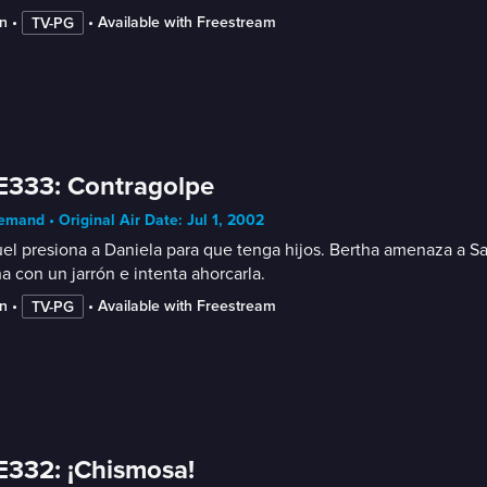
n
 • 
 • 
Available with Freestream
TV-PG
E333: Contragolpe
mand • Original Air Date: Jul 1, 2002
l presiona a Daniela para que tenga hijos. Bertha amenaza a Sam
a con un jarrón e intenta ahorcarla.
n
 • 
 • 
Available with Freestream
TV-PG
E332: ¡Chismosa!