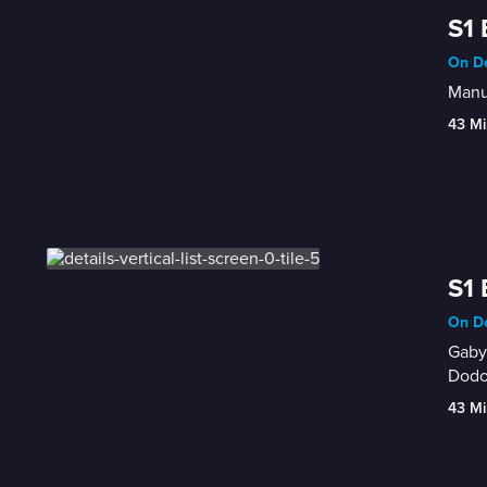
S1 
On De
Manue
43 Mi
S1 
On De
Gaby 
Dodo,
43 Mi