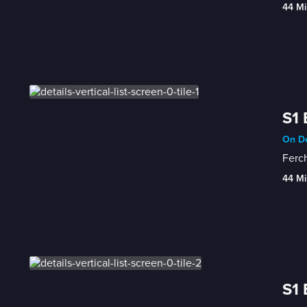
44 Mi
S1
On De
Ferch
44 Mi
S1 