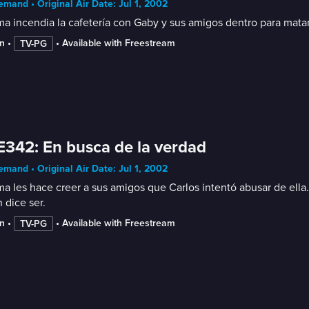
mand • Original Air Date: Jul 1, 2002
a incendia la cafetería con Gaby y sus amigos dentro para matar
n
 • 
 • 
Available with Freestream
TV-PG
E342: En busca de la verdad
mand • Original Air Date: Jul 1, 2002
a les hace creer a sus amigos que Carlos intentó abusar de ella
 dice ser.
n
 • 
 • 
Available with Freestream
TV-PG