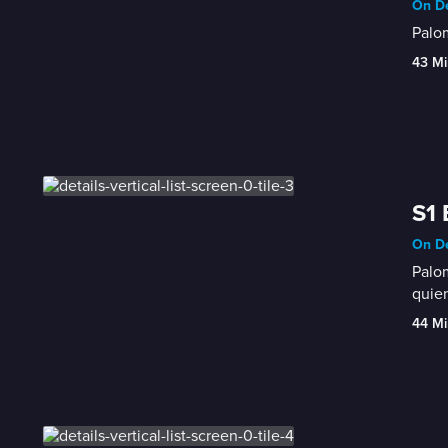
On De
Palom
43 Mi
S1 
On De
Palom
quien
44 Mi