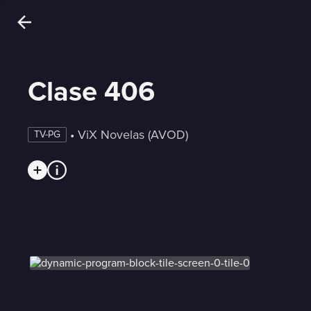
Clase 406
 • 
ViX Novelas (AVOD)
TV-PG