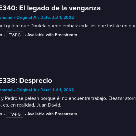
E340: El legado de la venganza
mand • Original Air Date: Jul 1, 2002
l quiere que Daniela quede embarazada, así que insiste en que e
n
 • 
 • 
Available with Freestream
TV-PG
E338: Desprecio
mand • Original Air Date: Jul 1, 2002
y Pedro se pelean porque él no encuentra trabajo. Eleazar atorm
 es, en realidad, Juan David.
n
 • 
 • 
Available with Freestream
TV-PG