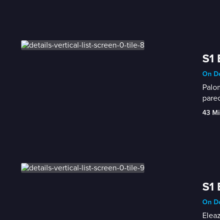
S1 
On De
Palom
pare
43 Mi
S1 
On De
Eleaz