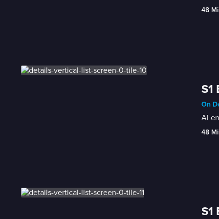
48 Mi
S1 
On De
Al en
48 Mi
S1 