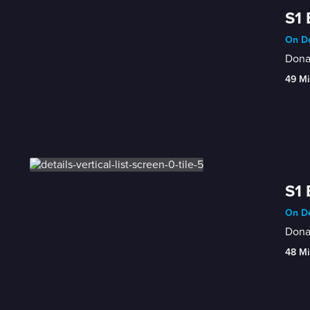
S1 
On De
Donat
49 Mi
S1 
On De
Donat
48 Mi