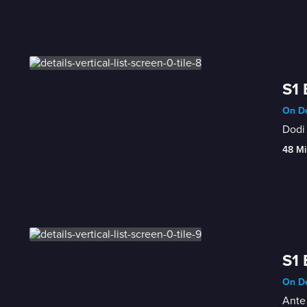
S1 
On De
Dodi 
48 Mi
S1 
On De
Ante 