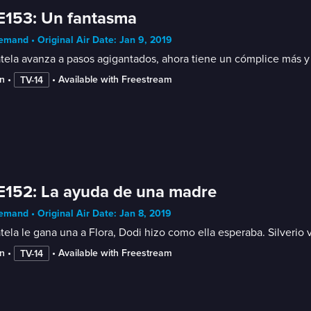
E153: Un fantasma
mand • Original Air Date: Jan 9, 2019
ela avanza a pasos agigantados, ahora tiene un cómplice más y h
n
 • 
 • 
Available with Freestream
TV-14
E152: La ayuda de una madre
mand • Original Air Date: Jan 8, 2019
ela le gana una a Flora, Dodi hizo como ella esperaba. Silverio 
n
 • 
 • 
Available with Freestream
TV-14