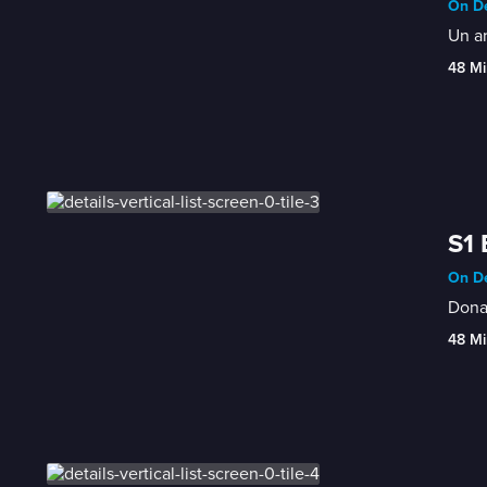
On De
Un ar
48 Mi
S1 
On De
Donat
48 Mi