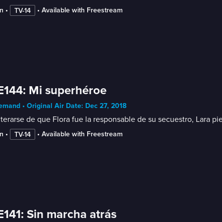
n
 • 
 • 
Available with Freestream
TV-14
E144: Mi superhéroe
mand • Original Air Date: Dec 27, 2018
terarse de que Flora fue la responsable de su secuestro, Lara pi
n
 • 
 • 
Available with Freestream
TV-14
E141: Sin marcha atrás