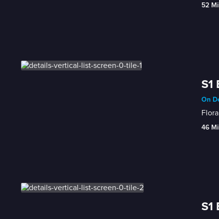
52 Mi
S1 
On De
Flora
46 Mi
S1 