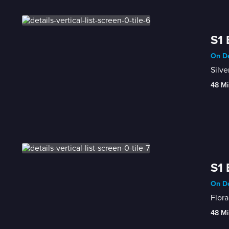
S1 
On De
Silve
48 Mi
S1 
On De
Flora
48 Mi