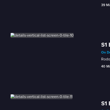
39 Mi
S1 
On De
Rodol
40 M
S1 