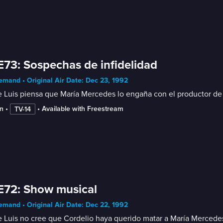
E73: Sospechas de infidelidad
mand • Original Air Date: Dec 23, 1992
 Luis piensa que María Mercedes lo engaña con el productor de es
n
 • 
 • 
Available with Freestream
TV-14
E72: Show musical
mand • Original Air Date: Dec 22, 1992
 Luis no cree que Cordelio haya querido matar a María Mercedes