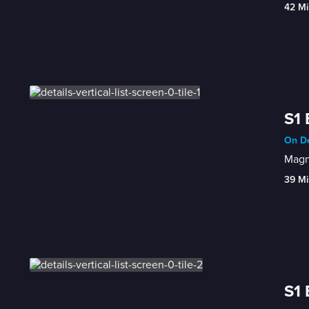
42 Mi
S1 
On De
Magno
39 Mi
S1 