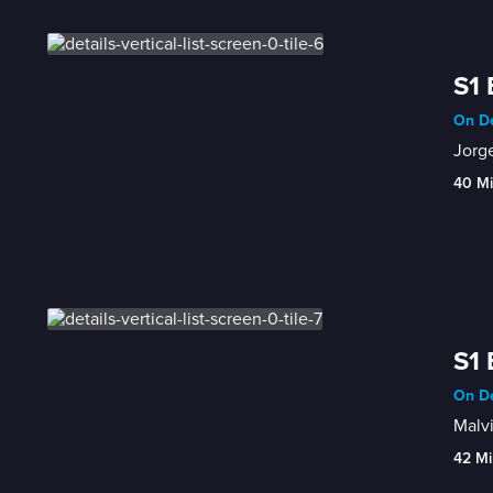
S1 
On De
Jorg
40 M
S1 
On De
Malvi
42 Mi