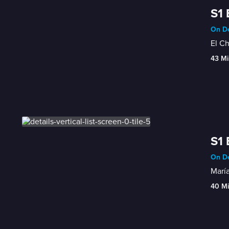
S1 
On De
El Ch
43 Mi
S1 
On De
María
40 M