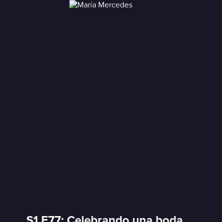
S1 E77: Celebrando una boda