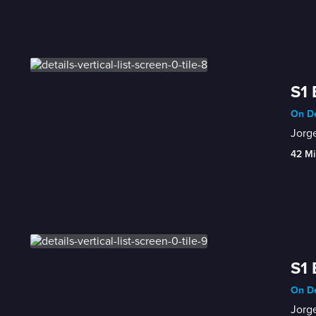
S1 
On De
Jorge
42 Mi
S1 
On De
Jorge