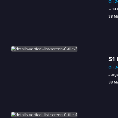
On De
Una d
38 Mi
S1 
On De
Jorge
38 Mi