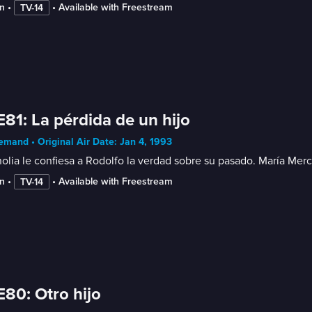
n
 • 
 • 
Available with Freestream
TV-14
E81: La pérdida de un hijo
mand • Original Air Date: Jan 4, 1993
lia le confiesa a Rodolfo la verdad sobre su pasado. María Merc
n
 • 
 • 
Available with Freestream
TV-14
E80: Otro hijo