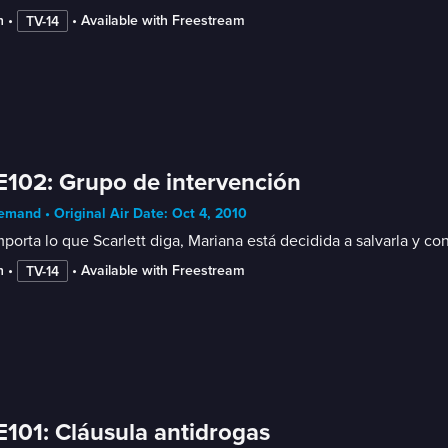
n
 • 
 • 
Available with Freestream
TV-14
E102: Grupo de intervención
mand • Original Air Date: Oct 4, 2010
porta lo que Scarlett diga, Mariana está decidida a salvarla y co
n
 • 
 • 
Available with Freestream
TV-14
E101: Cláusula antidrogas