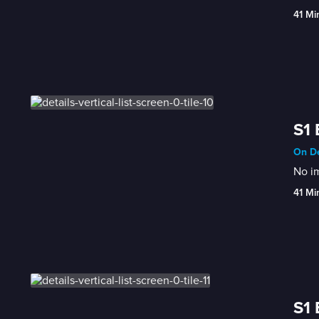
41 Mi
S1 
On De
No im
41 Mi
S1 