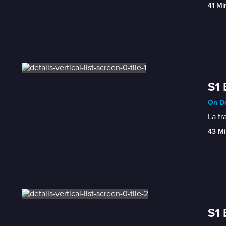
41 Mi
S1 
On De
La tr
43 Mi
S1 