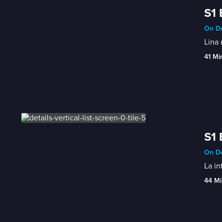
S1 
On De
Lina 
41 Mi
S1 
On De
La in
44 Mi