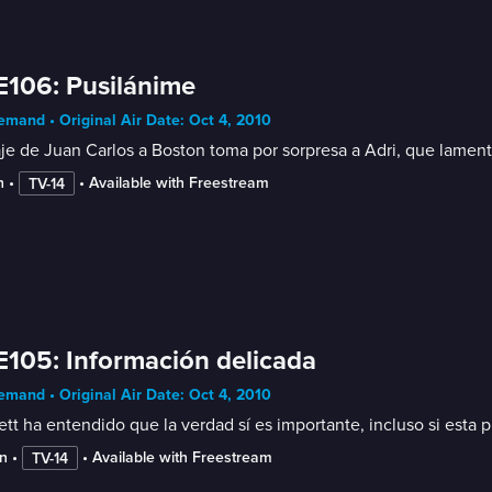
E106: Pusilánime
mand • Original Air Date: Oct 4, 2010
aje de Juan Carlos a Boston toma por sorpresa a Adri, que lament
n
 • 
 • 
Available with Freestream
TV-14
E105: Información delicada
mand • Original Air Date: Oct 4, 2010
ett ha entendido que la verdad sí es importante, incluso si esta 
n
 • 
 • 
Available with Freestream
TV-14