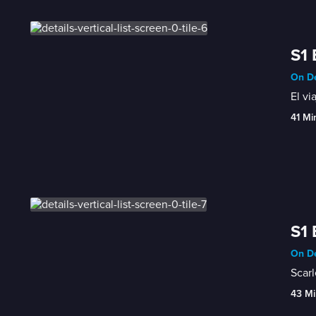
S1 
On De
El vi
41 Mi
S1 
On De
Scarl
43 Mi