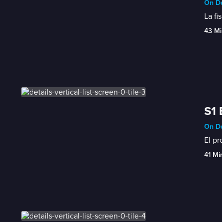
On De
La fi
43 Mi
S1 
On De
El pr
41 Mi