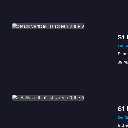
S1 
On De
El ma
39 Mi
S1 
On De
Rober