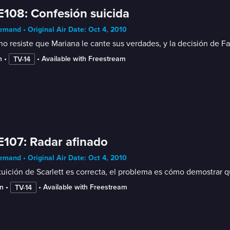
E108: Confesión suicida
mand • Original Air Date: Oct 4, 2010
no resiste que Mariana le cante sus verdades, y la decisión de F
n
 • 
 • 
Available with Freestream
TV-14
E107: Radar afinado
mand • Original Air Date: Oct 4, 2010
tuición de Scarlett es correcta, el problema es cómo demostrar 
n
 • 
 • 
Available with Freestream
TV-14