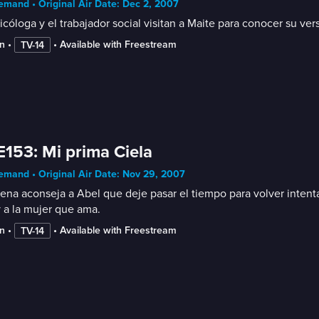
mand • Original Air Date: Dec 2, 2007
icóloga y el trabajador social visitan a Maite para conocer su ve
n
 • 
 • 
Available with Freestream
TV-14
E153: Mi prima Ciela
mand • Original Air Date: Nov 29, 2007
na aconseja a Abel que deje pasar el tiempo para volver intenta
y a la mujer que ama.
n
 • 
 • 
Available with Freestream
TV-14