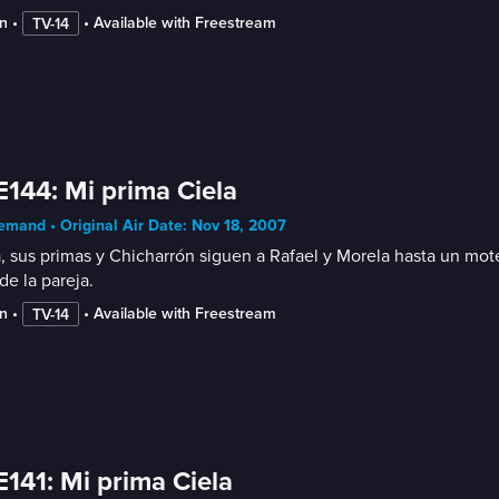
n
 • 
 • 
Available with Freestream
TV-14
E144: Mi prima Ciela
mand • Original Air Date: Nov 18, 2007
a, sus primas y Chicharrón siguen a Rafael y Morela hasta un mote
de la pareja.
n
 • 
 • 
Available with Freestream
TV-14
E141: Mi prima Ciela