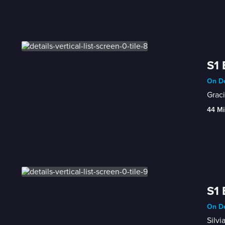
S1 
On De
Graci
44 Mi
S1 
On De
Silvi