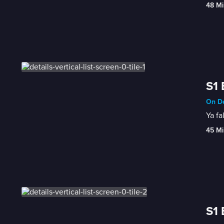
48 Mi
S1 
On De
Ya fa
45 Mi
S1 