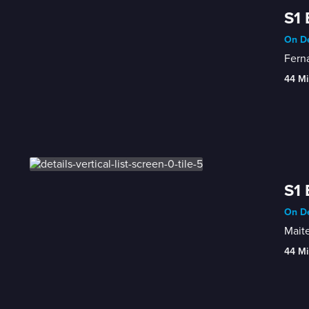
S1 
On De
Ferna
44 Mi
S1 
On De
Maite
44 Mi