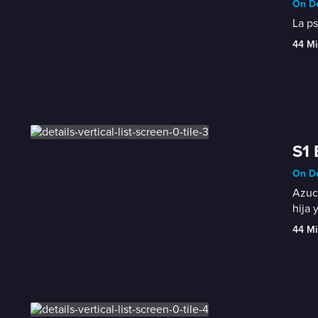
On De
La ps
44 Mi
S1 
On De
Azuce
hija 
44 Mi