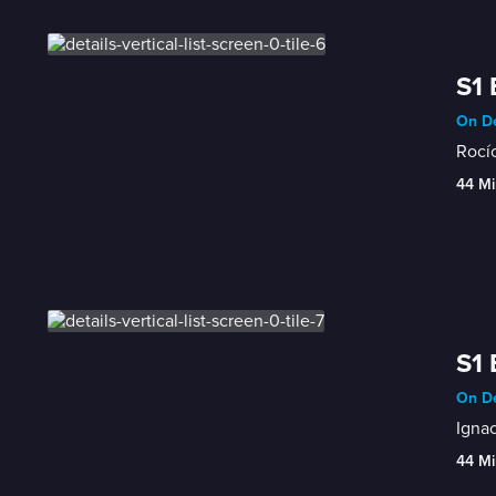
S1 
On De
Rocío
44 Mi
S1 
On De
Ignac
44 Mi