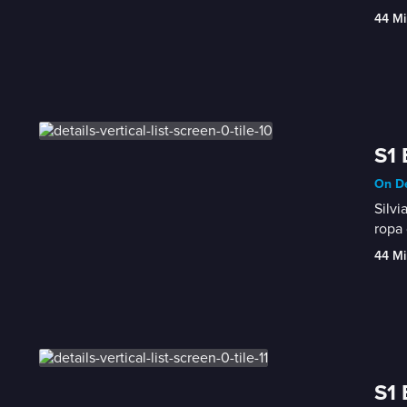
44 Mi
S1 
On De
Silvi
ropa 
44 Mi
S1 