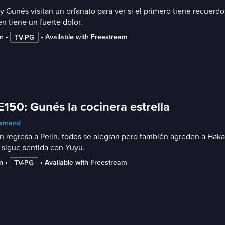
 y Gunés visitan un orfanato para ver si el primero tiene recuerdo
n tiene un fuerte dolor.
n
 • 
 • 
Available with Freestream
TV-PG
E150: Gunés la cocinera estrella
emand
 regresa a Pelin, todos se alegran pero también agreden a Hakan.
 sigue sentida con Yuyu.
n
 • 
 • 
Available with Freestream
TV-PG