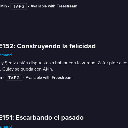
 Min
 • 
 • 
Available with Freestream
TV-PG
E152: Construyendo la felicidad
emand
 y Şeniz están dispuestos a hablar con la verdad. Zafer pide a l
. Gülay se queda con Akin.
n
 • 
 • 
Available with Freestream
TV-PG
E151: Escarbando el pasado
emand