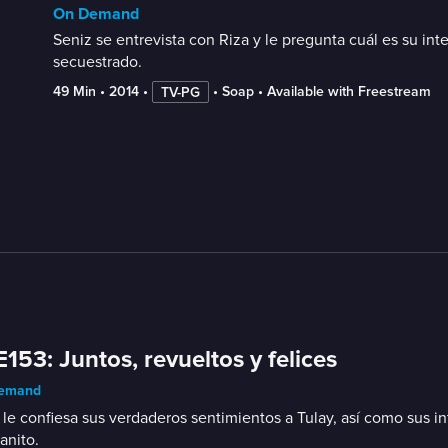
On Demand
Seniz se entrevista con Riza y le pregunta cuál es su in
secuestrado.
49 Min
 • 
2014
 • 
 • 
Soap
 • 
Available with Freestream
TV-PG
E153: Juntos, revueltos y felices
emand
le confiesa sus verdaderos sentimientos a Tulay, así como sus in
anito.