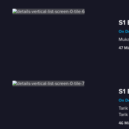
S1 
On D
Mukad
47 Mi
S1 
On D
Tarik
Tarik
46 Mi