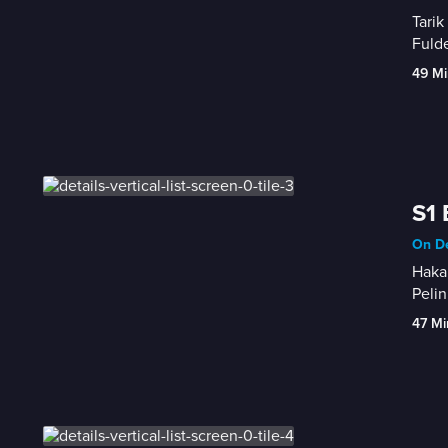
Tarik
Fulde
49 Mi
S1 
On D
Hakan
Pelin
47 Mi