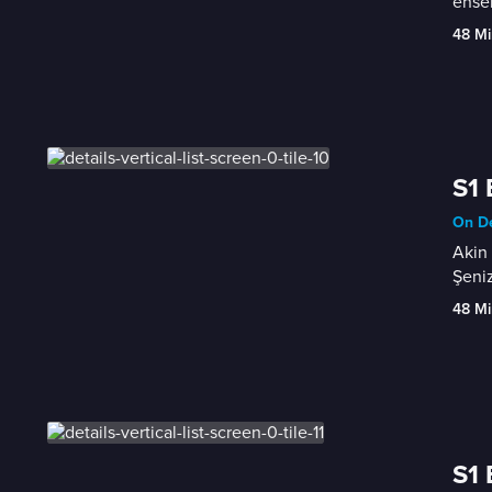
ense
48 Mi
S1 
On D
Akin 
Şeniz
48 Mi
S1 