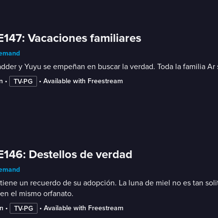
E147: Vacaciones familiares
emand
der y Yuyu se empeñan en buscar la verdad. Toda la familia Ar s
n
 • 
 • 
Available with Freestream
TV-PG
E146: Destellos de verdad
emand
 tiene un recuerdo de su adopción. La luna de miel no es tan sol
 en el mismo orfanato.
n
 • 
 • 
Available with Freestream
TV-PG