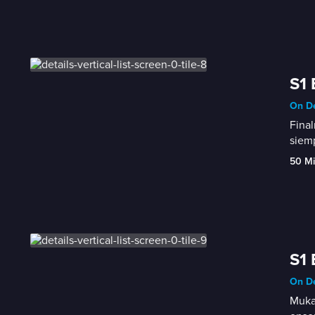
S1 
On D
Final
siemp
50 M
S1 
On D
Mukad