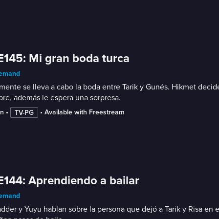
E145: Mi gran boda turca
emand
mente se lleva a cabo la boda entre Tarik y Gunés. Hikmet decide 
re, además le espera una sorpresa.
in
 • 
 • 
Available with Freestream
TV-PG
E144: Aprendiendo a bailar
emand
der y Yuyu hablan sobre la persona que dejó a Tarik y Risa en el 