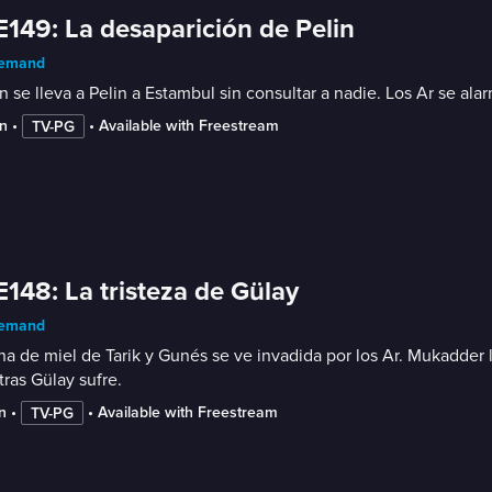
E149: La desaparición de Pelin
emand
 se lleva a Pelin a Estambul sin consultar a nadie. Los Ar se al
n
 • 
 • 
Available with Freestream
TV-PG
E148: La tristeza de Gülay
emand
na de miel de Tarik y Gunés se ve invadida por los Ar. Mukadder 
ras Gülay sufre.
n
 • 
 • 
Available with Freestream
TV-PG