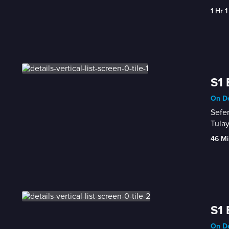
1 Hr 1
S1 
On D
Sefer
Tulay
46 Mi
S1 
On D