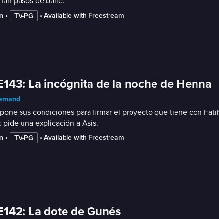
ñan pasos de baile.
n
 • 
 • 
Available with Freestream
TV-PG
E143: La incógnita de la noche de Henna
emand
pone sus condiciones para firmar el proyecto que tiene con Fatih
 pide una explicación a Asis.
n
 • 
 • 
Available with Freestream
TV-PG
E142: La dote de Gunés