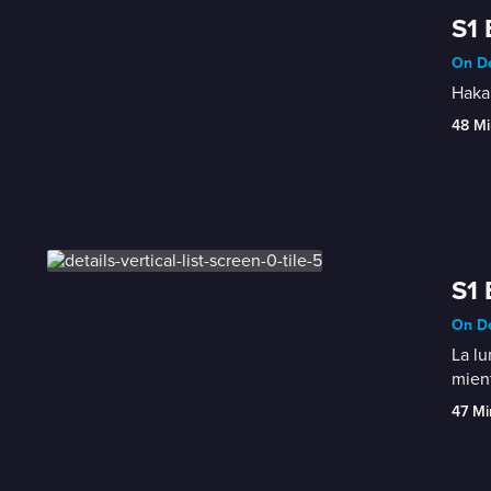
S1 
On D
Hakan
48 Mi
S1 
On D
La lu
mient
47 Mi