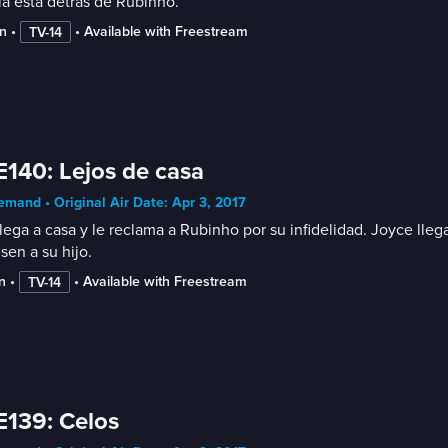
ía está detrás de Rubinho.
n
 • 
 • 
Available with Freestream
TV-14
E140: Lejos de casa
mand • Original Air Date: Apr 3, 2017
llega a casa y le reclama a Rubinho por su infidelidad. Joyce lle
sen a su hijo.
n
 • 
 • 
Available with Freestream
TV-14
E139: Celos