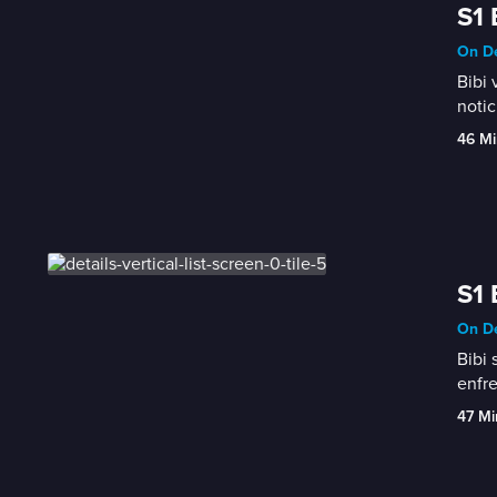
S1 
On De
Bibi 
notic
46 Mi
S1 
On De
Bibi 
enfre
47 Mi