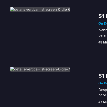
S1 
On De
Ivann
para
48 Mi
S1 
On De
Despu
peor
47 Mi