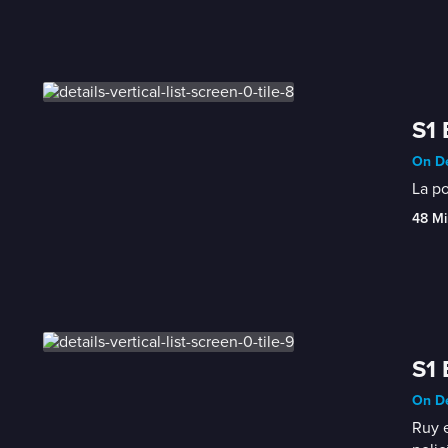
S1 
On De
La po
48 Mi
S1 
On De
Ruy e