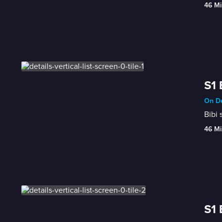
46 Mi
S1
On De
Bibi 
46 Mi
S1 