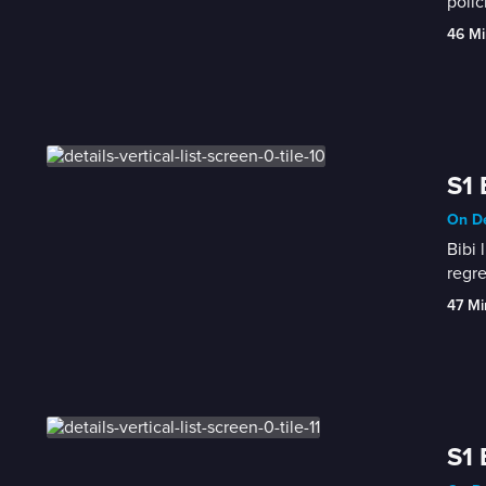
polic
46 Mi
S1 
On De
Bibi 
regre
47 Mi
S1 