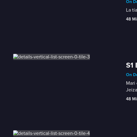
On De
La tí
48 Mi
S1 
On De
Mari 
Jeiza
48 Mi