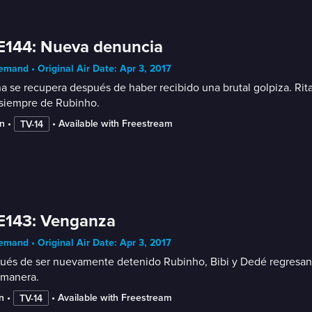
E144: Nueva denuncia
mand • Original Air Date: Apr 3, 2017
a se recupera después de haber recibido una brutal golpiza. Rita
 siempre de Rubinho.
n
 • 
 • 
Available with Freestream
TV-14
E143: Venganza
mand • Original Air Date: Apr 3, 2017
és de ser nuevamente detenido Rubinho, Bibi y Dedé regresan a R
 manera.
n
 • 
 • 
Available with Freestream
TV-14