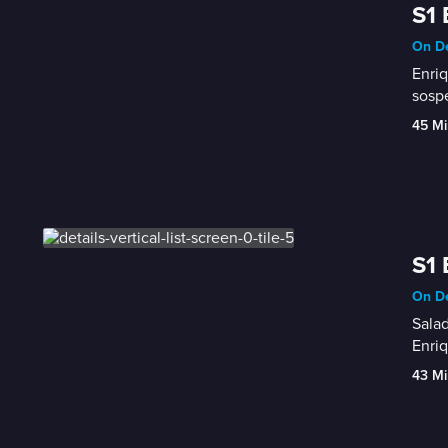
S1 
On De
Enriq
sosp
45 Mi
S1
On De
Salad
Enriq
43 Mi