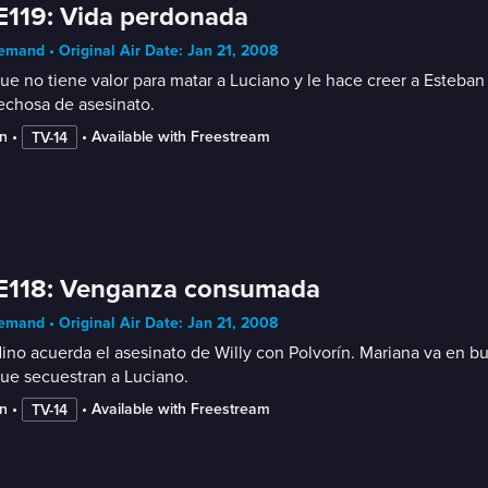
E119: Vida perdonada
mand • Original Air Date: Jan 21, 2008
ue no tiene valor para matar a Luciano y le hace creer a Esteban
echosa de asesinato.
n
 • 
 • 
Available with Freestream
TV-14
 E118: Venganza consumada
mand • Original Air Date: Jan 21, 2008
ino acuerda el asesinato de Willy con Polvorín. Mariana va en bu
ue secuestran a Luciano.
n
 • 
 • 
Available with Freestream
TV-14