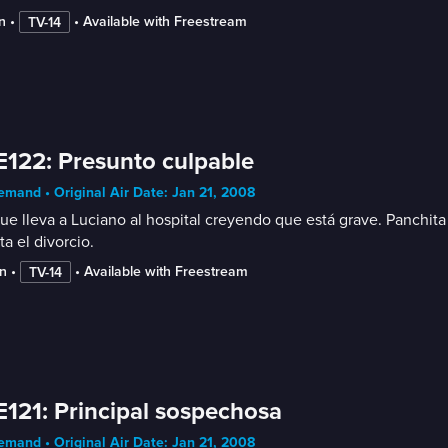
n
 • 
 • 
Available with Freestream
TV-14
E122: Presunto culpable
mand • Original Air Date: Jan 21, 2008
ue lleva a Luciano al hospital creyendo que está grave. Panchita
ita el divorcio.
n
 • 
 • 
Available with Freestream
TV-14
E121: Principal sospechosa
mand • Original Air Date: Jan 21, 2008