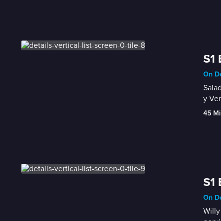
S1 
On De
Salad
y Ver
45 Mi
S1 
On De
Willy