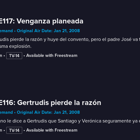
E117: Venganza planeada
mand • Original Air Date: Jan 21, 2008
udis pierde la razón y huye del convento, pero el padre José va t
sma explosión.
n
 • 
 • 
Available with Freestream
TV-14
E116: Gertrudis pierde la razón
mand • Original Air Date: Jan 21, 2008
no le dice a Gertrudis que Santiago y Verónica seguramente ya es
n
 • 
 • 
Available with Freestream
TV-14