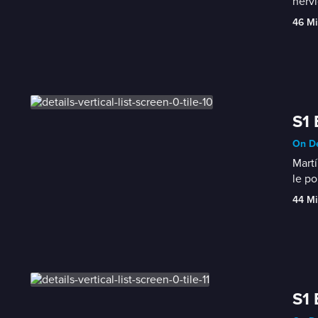
nervi
46 Mi
S1 
On De
Martí
le po
44 Mi
S1 