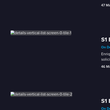
47 Mi
S1 
On De
Enriq
solic
46 Mi
S1 
On De