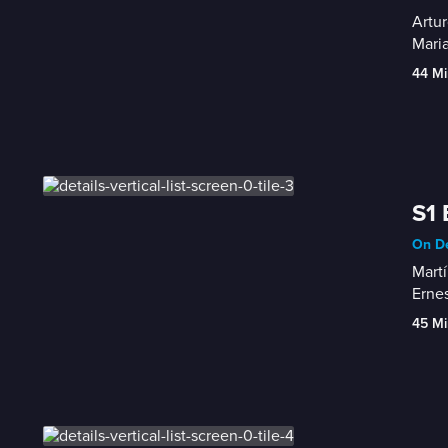
Artur
Maria
44 Mi
S1 
On De
Martí
Ernes
45 Mi