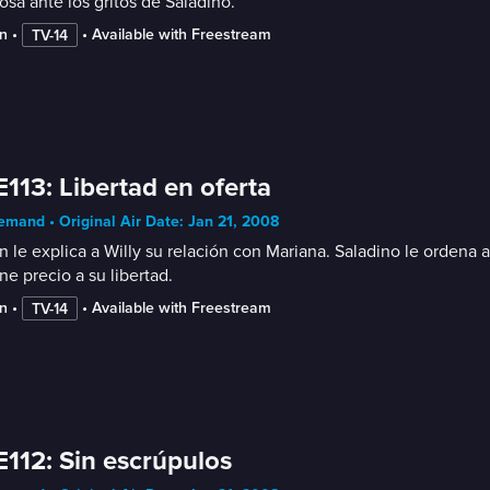
osa ante los gritos de Saladino.
n
 • 
 • 
Available with Freestream
TV-14
E113: Libertad en oferta
mand • Original Air Date: Jan 21, 2008
n le explica a Willy su relación con Mariana. Saladino le ordena a
ne precio a su libertad.
n
 • 
 • 
Available with Freestream
TV-14
E112: Sin escrúpulos