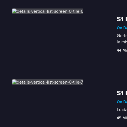
S1 
On De
Gertr
la mi
44 Mi
S1 
On De
Lucia
45 Mi