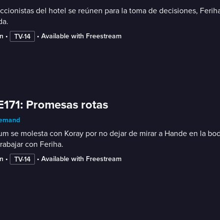
ccionistas del hotel se reúnen para la toma de decisiones, Ferih
da.
n
 • 
 • 
Available with Freestream
TV-14
E171: Promesas rotas
emand
m se molesta con Koray por no dejar de mirar a Hande en la boda.
rabajar con Feriha.
n
 • 
 • 
Available with Freestream
TV-14