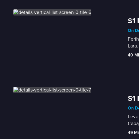
S1 
On D
Ferih
Lara.
40 M
S1 
On D
Leven
traba
49 Mi