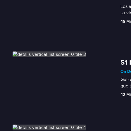
Los a
su vi
46 Mi
S1 
On D
Gulzu
que t
42 Mi