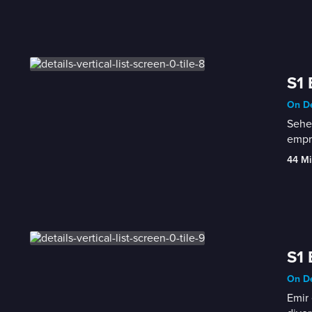
S1 
On D
Seher
empr
44 Mi
S1 
On D
Emir 