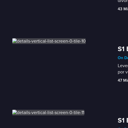
divo
43 Mi
S1 
On D
Leven
por v
47 Mi
S1 