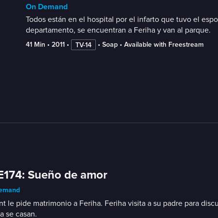
On Demand
Todos están en el hospital por el infarto que tuvo el esp
departamento, se encuentran a Feriha y van al parque.
41 Min
 • 
2011
 • 
 • 
Soap
 • 
Available with Freestream
TV-14
E174: Sueño de amor
emand
t le pide matrimonio a Feriha. Feriha visita a su padre para dis
a se casan.