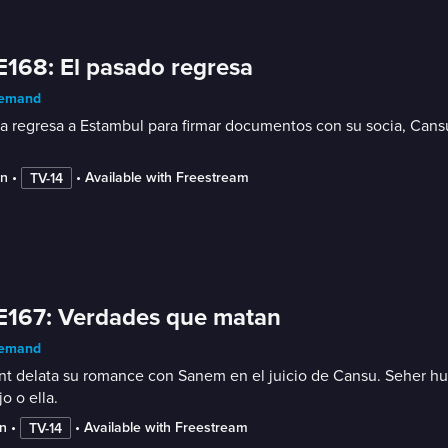
E168: El pasado regresa
emand
a regresa a Estambul para firmar documentos con su socia, Cans
in
 • 
 • 
Available with Freestream
TV-14
E167: Verdades que matan
emand
t delata su romance con Sanem en el juicio de Cansu. Seher hu
jo o ella.
n
 • 
 • 
Available with Freestream
TV-14