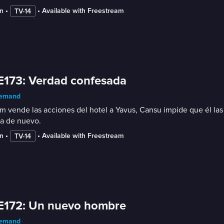
n
 • 
 • 
Available with Freestream
TV-14
E173: Verdad confesada
emand
 vende las acciones del hotel a Yavus, Cansu impide que él las 
ha de nuevo.
n
 • 
 • 
Available with Freestream
TV-14
E172: Un nuevo hombre
emand