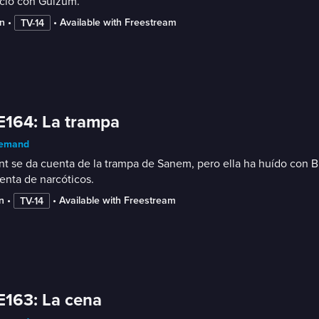
rcio con Gulzum.
n
 • 
 • 
Available with Freestream
TV-14
E164: La trampa
emand
t se da cuenta de la trampa de Sanem, pero ella ha huído con Bü
enta de narcóticos.
n
 • 
 • 
Available with Freestream
TV-14
E163: La cena