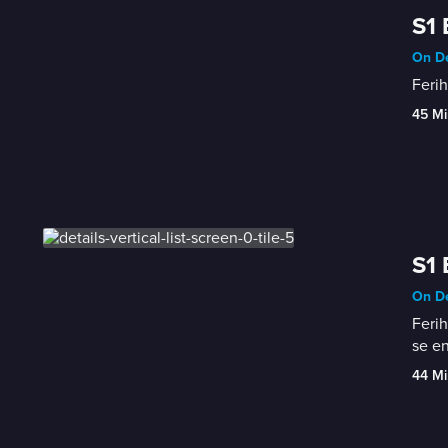
S1 
On D
Ferih
45 Mi
S1 
On D
Ferih
se en
44 Mi