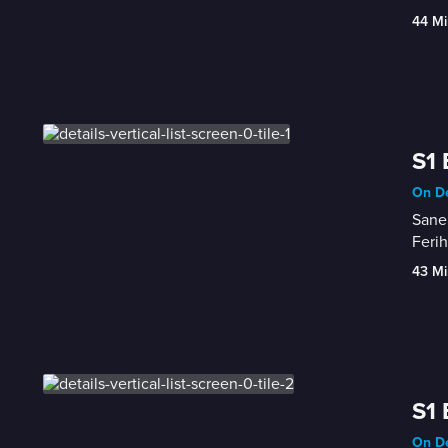
44 Mi
S1 
On D
Sanem
Feri
43 Mi
S1 
On D