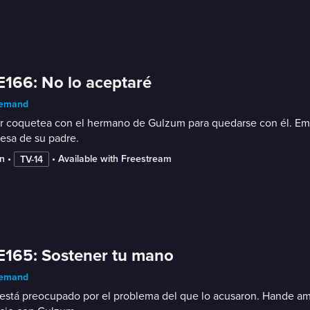
E166: No lo aceptaré
emand
 coquetea con el hermano de Gulzum para quedarse con él. Emir 
esa de su padre.
n
 • 
 • 
Available with Freestream
TV-14
E165: Sostener tu mano
emand
está preocupado por el problema del que lo acusaron. Hande am