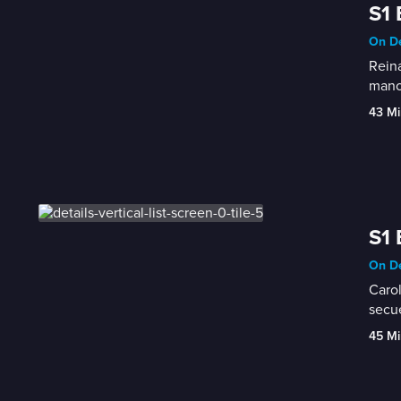
S1 
On De
Reina
mano
43 Mi
S1 
On De
Carol
secue
45 Mi