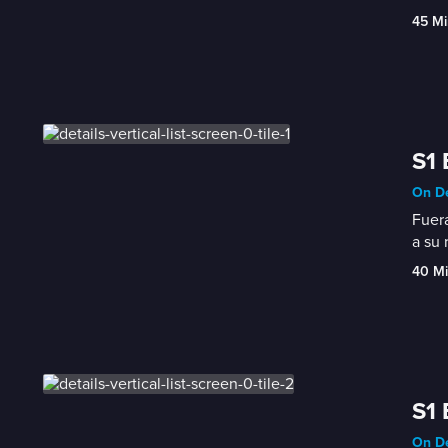
45 Mi
S1 
On De
Fuera
a su 
40 M
S1 
On De