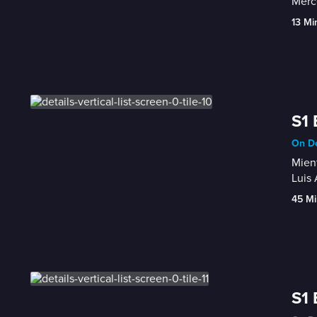
Merce
13 Mi
S1 
On De
Mient
Luis 
45 Mi
S1 