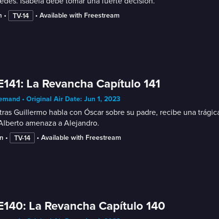
des. Isabela debe tomar una fuerte decisión.
n
 • 
 • 
Available with Freestream
TV-14
E141: La Revancha Capítulo 141
mand • Original Air Date: Jun 1, 2023
ras Guillermo habla con Óscar sobre su padre, recibe una trágic
Alberto amenaza a Alejandro.
n
 • 
 • 
Available with Freestream
TV-14
E140: La Revancha Capítulo 140