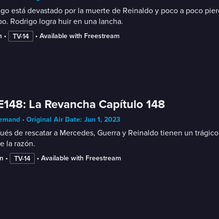
go está devastado por la muerte de Reinaldo y poco a poco pierd
o. Rodrigo logra huir en una lancha.
n
 • 
 • 
Available with Freestream
TV-14
E148: La Revancha Capítulo 148
mand • Original Air Date: Jun 1, 2023
és de rescatar a Mercedes, Guerra y Reinaldo tienen un trágico f
e la razón.
n
 • 
 • 
Available with Freestream
TV-14