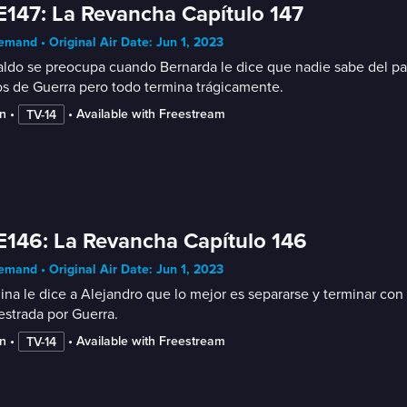
E147: La Revancha Capítulo 147
mand • Original Air Date: Jun 1, 2023
ldo se preocupa cuando Bernarda le dice que nadie sabe del par
s de Guerra pero todo termina trágicamente.
n
 • 
 • 
Available with Freestream
TV-14
E146: La Revancha Capítulo 146
mand • Original Air Date: Jun 1, 2023
ina le dice a Alejandro que lo mejor es separarse y terminar co
strada por Guerra.
n
 • 
 • 
Available with Freestream
TV-14