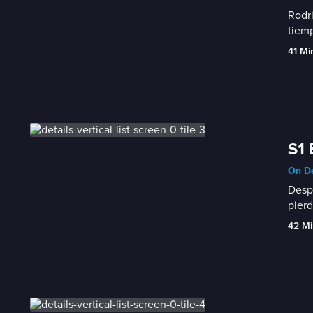
Rodri
tiemp
41 Mi
S1 
On De
Despu
pierd
42 Mi