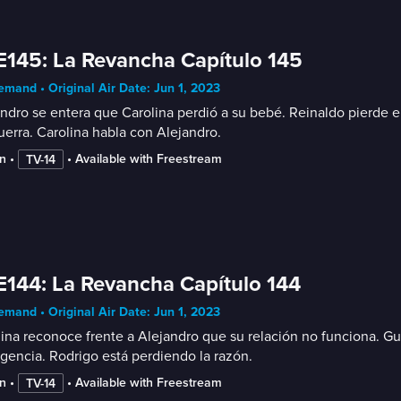
E145: La Revancha Capítulo 145
mand • Original Air Date: Jun 1, 2023
ndro se entera que Carolina perdió a su bebé. Reinaldo pierde 
erra. Carolina habla con Alejandro.
n
 • 
 • 
Available with Freestream
TV-14
E144: La Revancha Capítulo 144
mand • Original Air Date: Jun 1, 2023
ina reconoce frente a Alejandro que su relación no funciona. Gu
encia. Rodrigo está perdiendo la razón.
n
 • 
 • 
Available with Freestream
TV-14