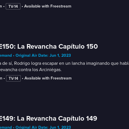
n
 • 
 • 
Available with Freestream
TV-14
E150: La Revancha Capítulo 150
mand • Original Air Date: Jun 1, 2023
 de sí, Rodrigo logra escapar en un lancha imaginando que habla c
revancha contra los Arciniégas.
in
 • 
 • 
Available with Freestream
TV-14
E149: La Revancha Capítulo 149
mand • Original Air Date: Jun 1, 2023