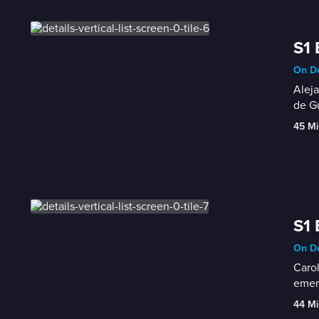
S1 
On De
Aleja
de Gu
45 Mi
S1 
On De
Carol
emerg
44 Mi