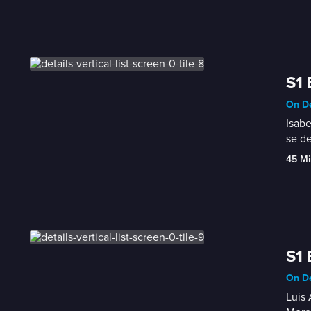
S1 
On De
Isabe
se d
45 Mi
S1 
On De
Luis 